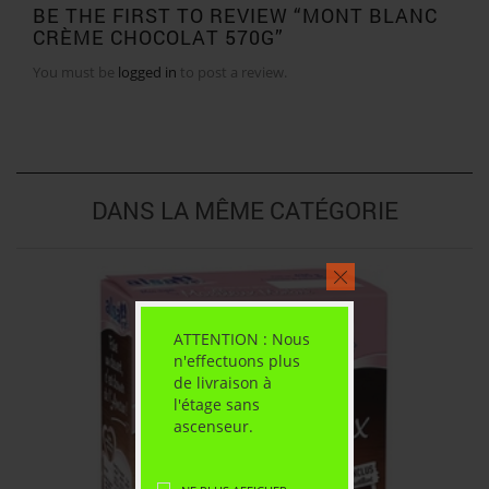
BE THE FIRST TO REVIEW “MONT BLANC
CRÈME CHOCOLAT 570G”
You must be
logged in
to post a review.
DANS LA MÊME CATÉGORIE
ATTENTION : Nous
n'effectuons plus
de livraison à
l'étage sans
ascenseur.