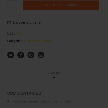
quantité
AJOUTER AU PANIER
de
Mont
blanc
crème
Envoyer à un ami
chocolat
570g
UGS :
372
Catégorie :
Dessert et entremets
AVIS (0)
COMMENTAIRES
Il n'y a aucun commentaire pour le moment.