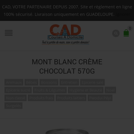
Livraison sur toute la Guadeloupe : Mardi, Jeudi, Sam
CAD, VOTRE PARTENAIRE DEPUIS 2007. Site et règlement en ligne
F.A.Q.
100% sécurisé. Livraison uniquement en GUADELOUPE.
Ignorer
0
MONT BLANC CRÈME
CHOCOLAT 570G
Animaux
Bébés
Boissons
Entretien
Epicerie salé
Epicerie sucré
Fruits & Légumes
Hygiene et Beauté
Noel
Non classé
Produits frais
Produits laitiers
Pwodui Péyi
Surgelés