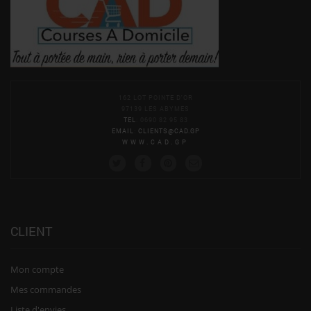
162 LOT POINTE D'OR
97139 LES ABYMES
TEL
: 0690 82 95 83
EMAIL
:
CLIENTS@CAD.GP
WWW.CAD.GP
CLIENT
Mon compte
Mes commandes
Liste d'envies