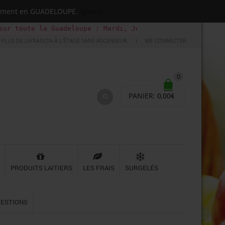
quement en GUADELOUPE.
Ignorer
 toute la Guadeloupe : Mardi, Jeudi, Samedi (Basse-terre
PLUS DE LIVRAISON À L'ÉTAGE SANS ASCENSEUR.
ME CONNECTER
0
PANIER:
0,00
€
PRODUITS LAITIERS
LES FRAIS
SURGELÉS
UESTIONS