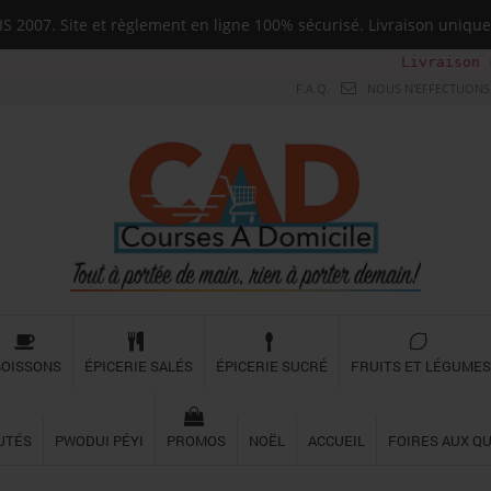
 2007. Site et règlement en ligne 100% sécurisé. Livraison uni
Livraison sur
F.A.Q.
NOUS N'EFFECTUONS 
BOISSONS
ÉPICERIE SALÉS
ÉPICERIE SUCRÉ
FRUITS ET LÉGUMES
UTÉS
PWODUI PÉYI
PROMOS
NOËL
ACCUEIL
FOIRES AUX Q