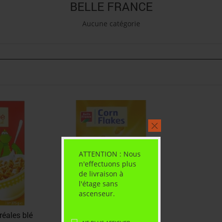
BELLE FRANCE
Aucune catégorie
ATTENTION : Nous
n'effectuons plus
de livraison à
l'étage sans
ascenseur.
réales blé
Belle france céréales corn-