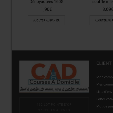
Dénoyautées 160G
soufflé mie
1,90
€
3,69
AJOUTER AU PANIER
AJOUTER AU 
CLIENT
Mon comp
Mes comm
Liste d'env
Editer vot
162 LOT POINTE D'OR
Mot de pa
97139 LES ABYMES