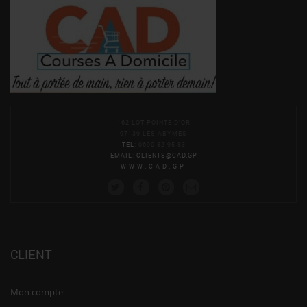
162 LOT POINTE D'OR
97139 LES ABYMES
TEL
: 0690 82 95 83
EMAIL
:
CLIENTS@CAD.GP
WWW.CAD.GP
CLIENT
Mon compte