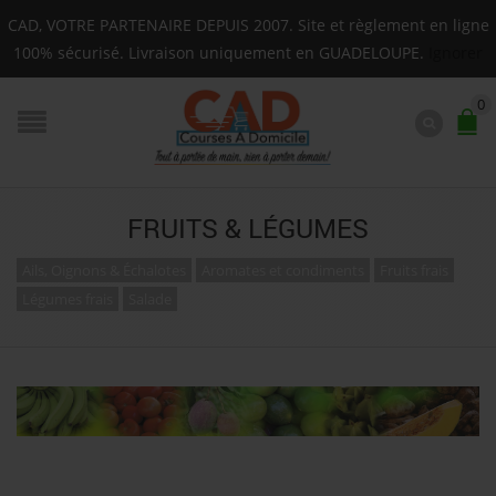
adeloupe : Mardi, Jeudi, Samedi (Basse-terre uniquement 
CAD, VOTRE PARTENAIRE DEPUIS 2007. Site et règlement en ligne
F.A.Q.
100% sécurisé. Livraison uniquement en GUADELOUPE.
Ignorer
0
FRUITS & LÉGUMES
Ails, Oignons & Échalotes
Aromates et condiments
Fruits frais
Légumes frais
Salade