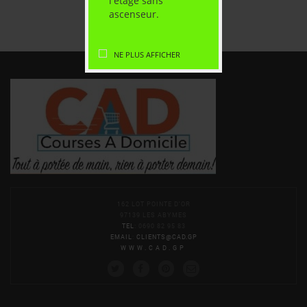
l'étage sans
ascenseur.
NE PLUS AFFICHER
162 LOT POINTE D'OR
97139 LES ABYMES
TEL
: 0690 82 95 83
EMAIL
:
CLIENTS@CAD.GP
WWW.CAD.GP