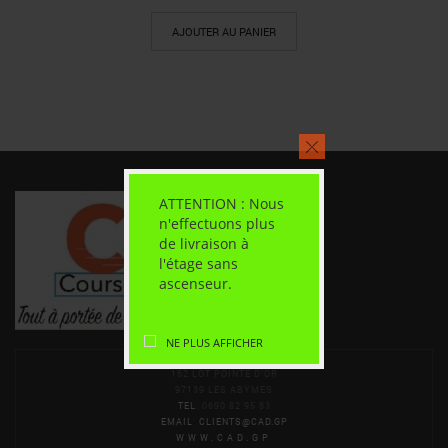
AJOUTER AU PANIER
ATTENTION : Nous
n'effectuons plus
de livraison à
l'étage sans
ascenseur.
NE PLUS AFFICHER
162 LOT POINTE D'OR
97139 LES ABYMES
TEL
: 0690 82 95 83
EMAIL
:
CLIENTS@CAD.GP
WWW.CAD.GP