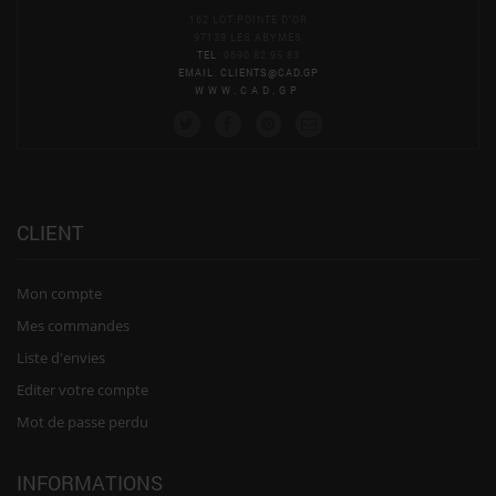
162 LOT POINTE D'OR
97139 LES ABYMES
TEL
: 0690 82 95 83
EMAIL
:
CLIENTS@CAD.GP
WWW.CAD.GP
CLIENT
Mon compte
Mes commandes
Liste d'envies
Editer votre compte
Mot de passe perdu
INFORMATIONS