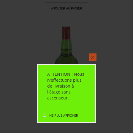
AJOUTER AU PANIER
ATTENTION : Nous
n'effectuons plus
de livraison à
l'étage sans
ascenseur.
NE PLUS AFFICHER
Whisky j and b 40° 1 litre