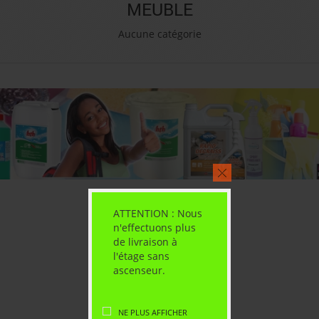
MEUBLE
Aucune catégorie
ATTENTION : Nous
n'effectuons plus
de livraison à
l'étage sans
ascenseur.
NE PLUS AFFICHER