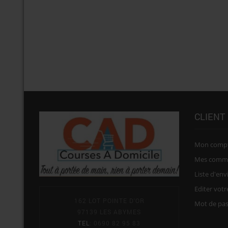
CLIENT
Mon comp
Mes comm
Liste d'env
Editer vot
162 LOT POINTE D'OR
Mot de pa
97139 LES ABYMES
TEL
: 0690 82 95 83