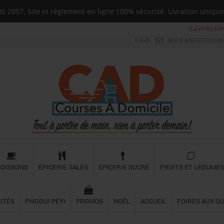
 2007. Site et règlement en ligne 100% sécurisé. Livraison uni
Livraison su
F.A.Q.
NOUS N'EFFECTUONS 
BOISSONS
ÉPICERIE SALÉS
ÉPICERIE SUCRÉ
FRUITS ET LÉGUMES
UTÉS
PWODUI PÉYI
PROMOS
NOËL
ACCUEIL
FOIRES AUX Q