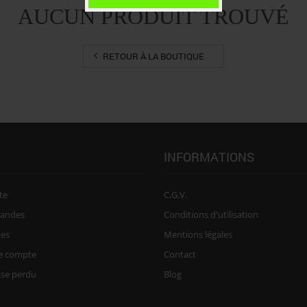
AUCUN PRODUIT TROUVÉ
RETOUR À LA BOUTIQUE
INFORMATIONS
te
C.G.V.
andes
Conditions d'utilisation
ies
Mentions légales
re compte
Contact
sse perdu
Blog