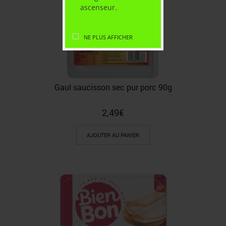
ascenseur.
NE PLUS AFFICHER
Gaul saucisson sec pur porc 90g
2,49
€
AJOUTER AU PANIER