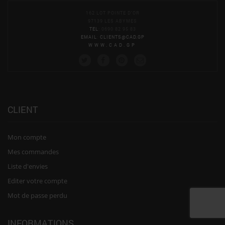
162 LOT POINTE D'OR
97139 LES ABYMES
TEL
: 0690 82 95 83
EMAIL
:
CLIENTS@CAD.GP
WWW.CAD.GP
CLIENT
Mon compte
Mes commandes
Liste d'envies
Editer votre compte
Mot de passe perdu
INFORMATIONS