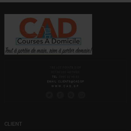
162 LOT POINTE D'OR
97139 LES ABYMES
TEL
: 0690 82 95 83
EMAIL
:
CLIENTS@CAD.GP
WWW.CAD.GP
CLIENT