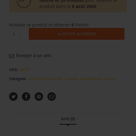
heures et 25 minutes
pour recevoir le
produit dans le
8 août 2026
Achetez ce produit et obtenez
6
Points!
quantité
AJOUTER AU PANIER
de
Jaïgo
cocktail
tropical
Envoyer à un ami
4x50cl
UGS :
36187
Catégorie :
Jus de fruits autres : ananas, pamplemous, cerise...
AVIS (0)