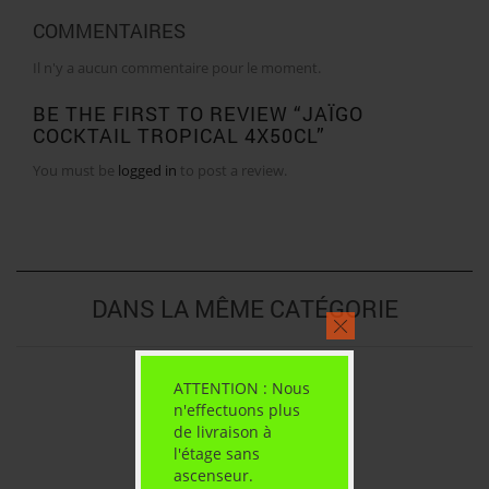
COMMENTAIRES
Il n'y a aucun commentaire pour le moment.
BE THE FIRST TO REVIEW “JAÏGO
COCKTAIL TROPICAL 4X50CL”
You must be
logged in
to post a review.
DANS LA MÊME CATÉGORIE
ATTENTION : Nous
n'effectuons plus
de livraison à
l'étage sans
ascenseur.