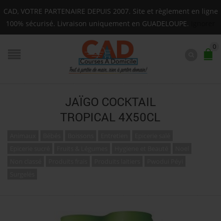
Livraison sur toute la Guadeloupe : Mardi, Jeudi, Sam
CAD, VOTRE PARTENAIRE DEPUIS 2007. Site et règlement en ligne
F.A.Q.
100% sécurisé. Livraison uniquement en GUADELOUPE.
Ignorer
0
JAÏGO COCKTAIL
TROPICAL 4X50CL
Animaux
Bébés
Boissons
Entretien
Epicerie salé
Epicerie sucré
Fruits & Légumes
Hygiene et Beauté
Noel
Non classé
Produits frais
Produits laitiers
Pwodui Péyi
Surgelés