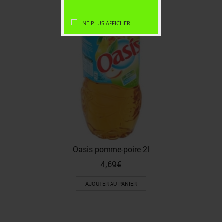
NE PLUS AFFICHER
Oasis pomme-poire 2l
4,69
€
AJOUTER AU PANIER