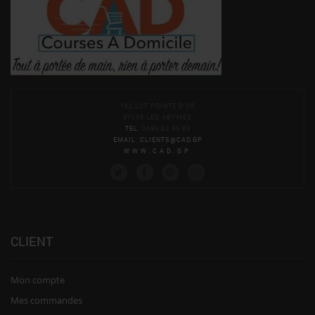
162 LOT POINTE D'OR
97139 LES ABYMES
TEL
: 0690 82 95 83
EMAIL
:
CLIENTS@CAD.GP
WWW.CAD.GP
CLIENT
Mon compte
Mes commandes