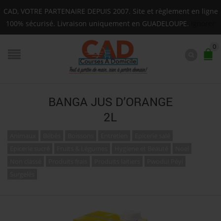
Livraison sur toute la Guadeloupe : Mardi, Jeudi, Sam
CAD, VOTRE PARTENAIRE DEPUIS 2007. Site et règlement en ligne
F.A.Q.
100% sécurisé. Livraison uniquement en GUADELOUPE.
Ignorer
0
BANGA JUS D’ORANGE
2L
Animaux
Bébés
Boissons
Entretien
Epicerie salé
Epicerie sucré
Fruits & Légumes
Hygiene et Beauté
Noel
Non classé
Produits frais
Produits laitiers
Pwodui Péyi
Surgelés