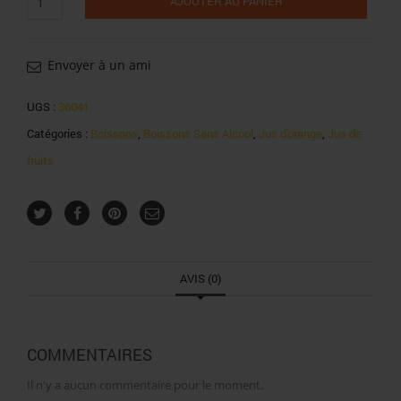
AJOUTER AU PANIER
de
Banga
jus
d'orange
Envoyer à un ami
2l
UGS :
36041
Catégories :
Boissons
,
Boissons Sans Alcool
,
Jus d'orange
,
Jus de
fruits
AVIS (0)
COMMENTAIRES
Il n'y a aucun commentaire pour le moment.