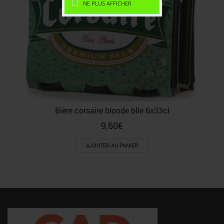
NE PLUS AFFICHER
Bière corsaire blonde blle 6x33cl
9,60
€
AJOUTER AU PANIER