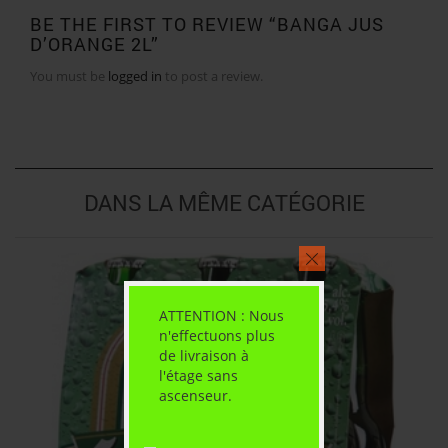
BE THE FIRST TO REVIEW “BANGA JUS
D’ORANGE 2L”
You must be
logged in
to post a review.
DANS LA MÊME CATÉGORIE
ATTENTION : Nous
n'effectuons plus
de livraison à
l'étage sans
ascenseur.