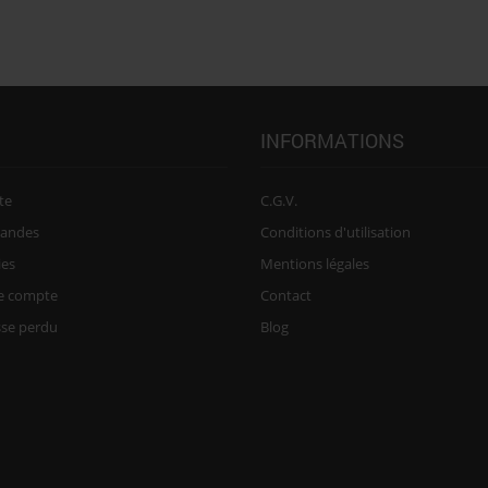
INFORMATIONS
te
C.G.V.
andes
Conditions d'utilisation
ies
Mentions légales
re compte
Contact
sse perdu
Blog