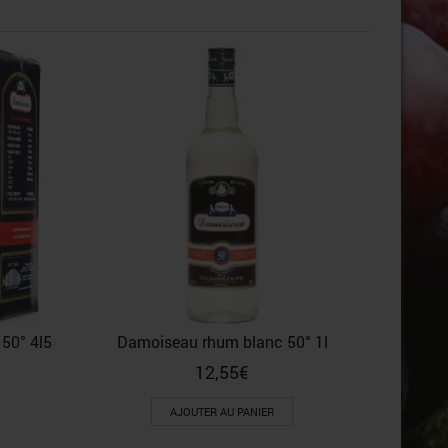
Tourte
50° 4l5
Damoiseau rhum blanc 50° 1l
12,55
€
AJOUTER AU PANIER