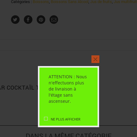
Catégories :
Boissons
,
Boissons Sans Alcool
,
Jus de fruits
,
Jus multifrui
ATTENTION : Nous
n'effectuons plus
AR COCKTAÏL TROPICAL 1L”
de livraison à
l'étage sans
ascenseur.
NE PLUS AFFICHER
DANS LA MÊME CATÉGORIE