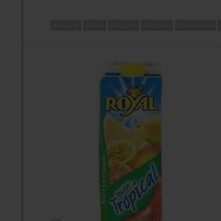
Animaux
Bébés
Boissons
Entretien
Epicerie salé