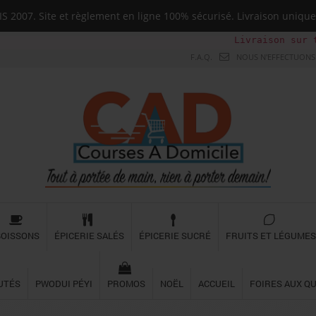
 2007. Site et règlement en ligne 100% sécurisé. Livraison uni
Livraison sur toute la Gu
F.A.Q.
NOUS N'EFFECTUONS 
BOISSONS
ÉPICERIE SALÉS
ÉPICERIE SUCRÉ
FRUITS ET LÉGUMES
UTÉS
PWODUI PÉYI
PROMOS
NOËL
ACCUEIL
FOIRES AUX Q