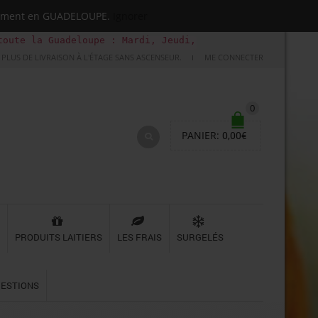
quement en GUADELOUPE.
Ignorer
adeloupe : Mardi, Jeudi, Samedi (Basse-terre uniquement 
PLUS DE LIVRAISON À L'ÉTAGE SANS ASCENSEUR.
ME CONNECTER
0
PANIER:
0,00
€
PRODUITS LAITIERS
LES FRAIS
SURGELÉS
UESTIONS