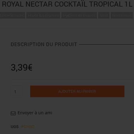
ROYAL NECTAR COCKTAÏL TROPICAL 1L
Epicerie sucré
Fruits & Légumes
Hygiene et Beauté
Noel
Non classé
DESCRIPTION DU PRODUIT
3,39
€
quantité
AJOUTER AU PANIER
de
Royal
nectar
cocktaïl
Envoyer à un ami
tropical
1l
UGS :
PC1932