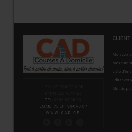
CLIENT
Mon comp
Mes comm
Liste d'env
Editer vot
162 LOT POINTE D'OR
Mot de pa
97139 LES ABYMES
TEL
: 0690 82 95 83
EMAIL
:
CLIENTS@CAD.GP
WWW.CAD.GP