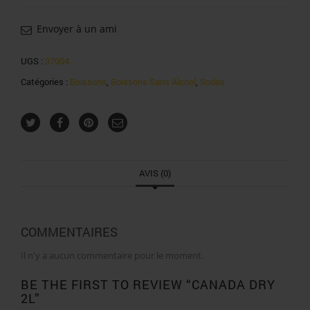
dry
2l
Envoyer à un ami
UGS :
37004
Catégories :
Boissons
,
Boissons Sans Alcool
,
Sodas
AVIS (0)
COMMENTAIRES
Il n'y a aucun commentaire pour le moment.
BE THE FIRST TO REVIEW “CANADA DRY
2L”