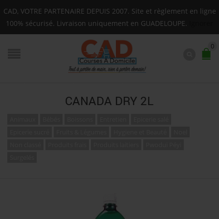
Livraison sur toute la Guadeloupe : Mardi, Jeudi, Sa
CAD, VOTRE PARTENAIRE DEPUIS 2007. Site et règlement en ligne
F.A.Q.
100% sécurisé. Livraison uniquement en GUADELOUPE.
Ignorer
0
CANADA DRY 2L
Animaux
Bébés
Boissons
Entretien
Epicerie salé
Epicerie sucré
Fruits & Légumes
Hygiene et Beauté
Noel
Non classé
Produits frais
Produits laitiers
Pwodui Péyi
Surgelés