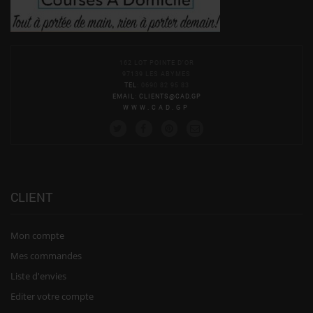
162 LOT POINTE D'OR
97139 LES ABYMES
TEL
: 0690 82 95 83
EMAIL
:
CLIENTS@CAD.GP
WWW.CAD.GP
CLIENT
Mon compte
Mes commandes
Liste d'envies
Editer votre compte