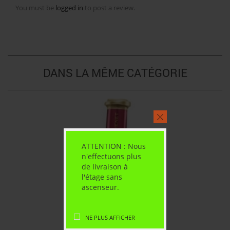
You must be
logged in
to post a review.
DANS LA MÊME CATÉGORIE
ATTENTION : Nous
n'effectuons plus
de livraison à
l'étage sans
ascenseur.
NE PLUS AFFICHER