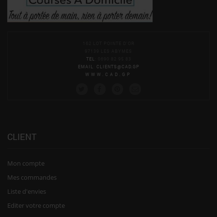
162 LOT POINTE D'OR
97139 LES ABYMES
TEL
: 0690 82 95 83
EMAIL
:
CLIENTS@CAD.GP
WWW.CAD.GP
CLIENT
Mon compte
Mes commandes
Liste d'envies
Editer votre compte