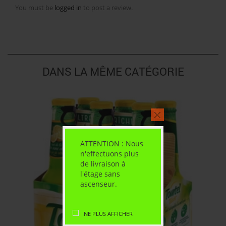
You must be
logged in
to post a review.
DANS LA MÊME CATÉGORIE
ATTENTION : Nous
n'effectuons plus
de livraison à
l'étage sans
ascenseur.
NE PLUS AFFICHER