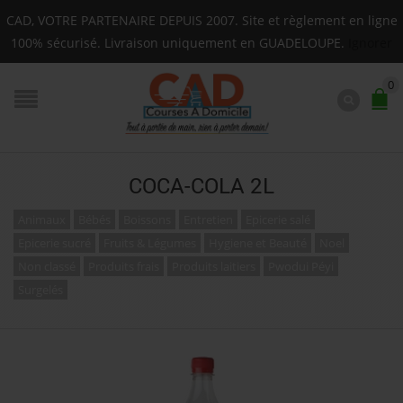
Livraison sur toute la Guadeloupe : Mardi, Jeudi, Sam
CAD, VOTRE PARTENAIRE DEPUIS 2007. Site et règlement en ligne
F.A.Q.
100% sécurisé. Livraison uniquement en GUADELOUPE.
Ignorer
0
COCA-COLA 2L
Animaux
Bébés
Boissons
Entretien
Epicerie salé
Epicerie sucré
Fruits & Légumes
Hygiene et Beauté
Noel
Non classé
Produits frais
Produits laitiers
Pwodui Péyi
Surgelés