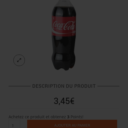
DESCRIPTION DU PRODUIT
3,45
€
Achetez ce produit et obtenez
3
Points!
quantité
AJOUTER AU PANIER
de