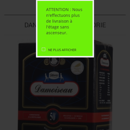
ATTENTION : Nous
n'effectuons plus
de livraison à
DANS LA MÊME CATÉGORIE
l'étage sans
ascenseur.
NE PLUS AFFICHER