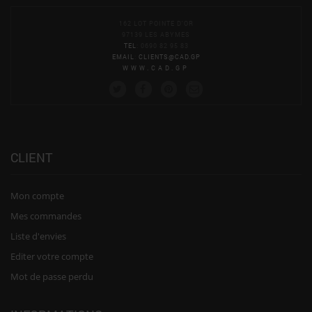
162 LOT POINTE D'OR
97139 LES ABYMES
TEL
: 0690 82 95 83
EMAIL
:
CLIENTS@CAD.GP
WWW.CAD.GP
CLIENT
Mon compte
Mes commandes
Liste d'envies
Editer votre compte
Mot de passe perdu