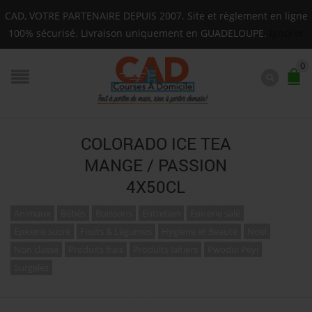
son sur toute la Guadeloupe : Mardi, Jeudi, Samedi (Bass
CAD, VOTRE PARTENAIRE DEPUIS 2007. Site et règlement en ligne
F.A.Q.
100% sécurisé. Livraison uniquement en GUADELOUPE.
Ignorer
0
COLORADO ICE TEA
MANGE / PASSION
4X50CL
Animaux
Bébés
Boissons
Entretien
Epicerie salé
Epicerie sucré
Fruits & Légumes
Hygiene et Beauté
Noel
Non classé
Produits frais
Produits laitiers
Pwodui Péyi
Surgelés