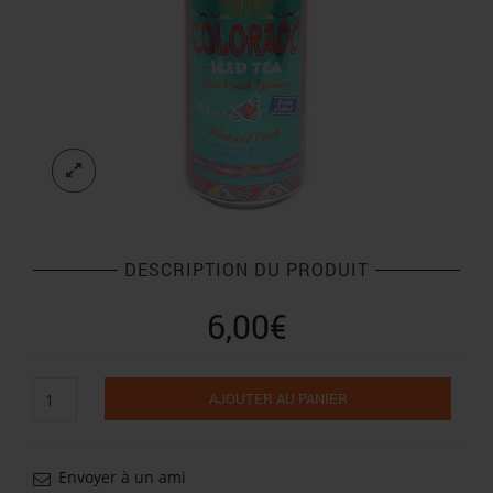
DESCRIPTION DU PRODUIT
6,00
€
quantité
AJOUTER AU PANIER
de
Colorado
ice
tea
Envoyer à un ami