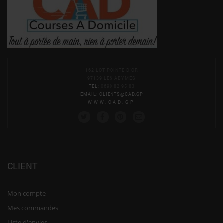
162 LOT POINTE D'OR
97139 LES ABYMES
TEL
: 0690 82 95 83
EMAIL
:
CLIENTS@CAD.GP
WWW.CAD.GP
CLIENT
Mon compte
Mes commandes
Liste d'envies