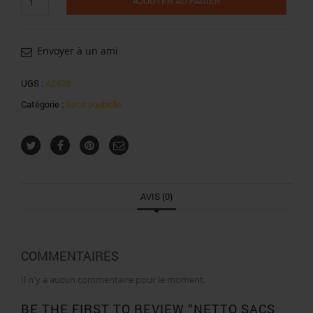
AJOUTER AU PANIER
de
Netto
sacs
poubelle
Envoyer à un ami
jardin
10x130l
UGS :
A2428
Catégorie :
Sacs poubelle
AVIS (0)
COMMENTAIRES
Il n'y a aucun commentaire pour le moment.
BE THE FIRST TO REVIEW “NETTO SACS