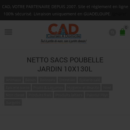
Livraison sur toute la Guadeloupe : Mardi, Jeudi, Sa
CAD, VOTRE PARTENAIRE DEPUIS 2007. Site et règlement en ligne
F.A.Q.
100% sécurisé. Livraison uniquement en GUADELOUPE.
Ignorer
0
NETTO SACS POUBELLE
JARDIN 10X130L
Animaux
Bébés
Boissons
Entretien
Epicerie salé
Epicerie sucré
Fruits & Légumes
Hygiene et Beauté
Noel
Non classé
Produits frais
Produits laitiers
Pwodui Péyi
Surgelés