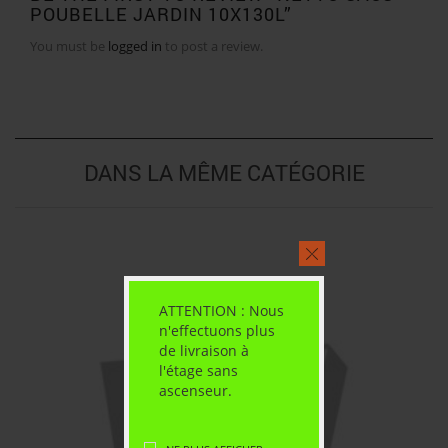
POUBELLE JARDIN 10X130L”
You must be
logged in
to post a review.
DANS LA MÊME CATÉGORIE
ATTENTION : Nous
n'effectuons plus
de livraison à
l'étage sans
ascenseur.