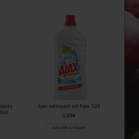
Lessive 
olants
Ajax nettoyant sol frais 1l25
00ml
3,89
€
AJOUTER AU PANIER