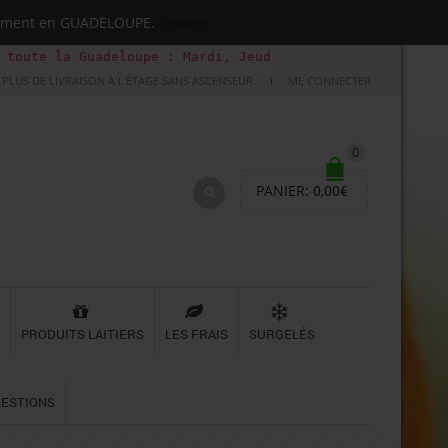
quement en GUADELOUPE.
Ignorer
uadeloupe : Mardi, Jeudi, Samedi (Basse-terre uniquement
PLUS DE LIVRAISON À L'ÉTAGE SANS ASCENSEUR.
ME CONNECTER
0
PANIER:
0,00
€
PRODUITS LAITIERS
LES FRAIS
SURGELÉS
UESTIONS