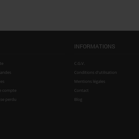
INFORMATIONS
te
C.G.V.
andes
Conditions d'utilisation
ies
Mentions légales
re compte
Contact
sse perdu
Blog