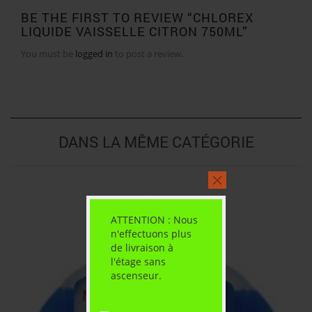
BE THE FIRST TO REVIEW “CHLOREX
LIQUIDE VAISSELLE CITRON 750ML”
You must be
logged in
to post a review.
DANS LA MÊME CATÉGORIE
ATTENTION : Nous
n'effectuons plus
de livraison à
l'étage sans
ascenseur.