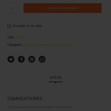
quantité
AJOUTER AU PANIER
de
Chlorex
liquide
vaisselle
Envoyer à un ami
citron
750ml
UGS :
41037
Catégorie :
Liquides et entretien de la vaisselle
AVIS (0)
COMMENTAIRES
Il n'y a aucun commentaire pour le moment.