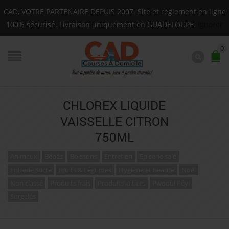
Livraison sur toute la Guadeloupe : Mardi, Jeudi, Sa
CAD, VOTRE PARTENAIRE DEPUIS 2007. Site et règlement en ligne
F.A.Q.
100% sécurisé. Livraison uniquement en GUADELOUPE.
Ignorer
0
CHLOREX LIQUIDE
VAISSELLE CITRON
750ML
Animaux
Bébés
Boissons
Entretien
Epicerie salé
Epicerie sucré
Fruits & Légumes
Hygiene et Beauté
Noel
Non classé
Produits frais
Produits laitiers
Pwodui Péyi
Surgelés