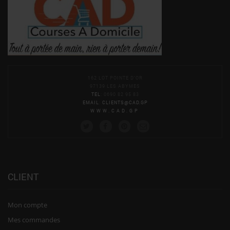
162 LOT POINTE D'OR
97139 LES ABYMES
TEL
: 0690 82 95 83
EMAIL
:
CLIENTS@CAD.GP
WWW.CAD.GP
CLIENT
Mon compte
Mes commandes