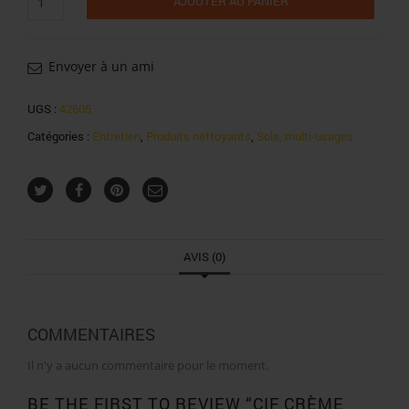
AJOUTER AU PANIER
de
Cif
crème
original
Envoyer à un ami
750ml
UGS :
42605
Catégories :
Entretien
,
Produits nettoyants
,
Sols, multi-usages
AVIS (0)
COMMENTAIRES
Il n'y a aucun commentaire pour le moment.
BE THE FIRST TO REVIEW “CIF CRÈME