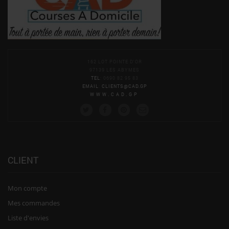
162 LOT POINTE D'OR
97139 LES ABYMES
TEL
: 0690 82 95 83
EMAIL
:
CLIENTS@CAD.GP
WWW.CAD.GP
CLIENT
Mon compte
Mes commandes
Liste d'envies