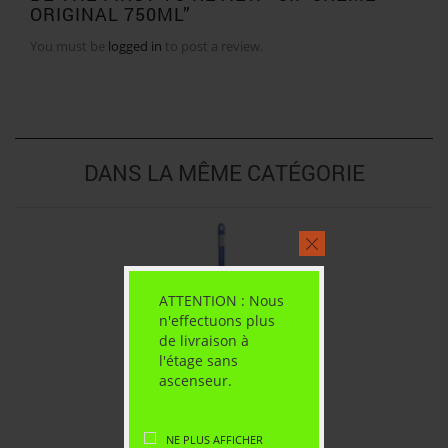
ORIGINAL 750ML”
You must be
logged in
to post a review.
DANS LA MÊME CATÉGORIE
ATTENTION : Nous
n'effectuons plus
de livraison à
l'étage sans
ascenseur.
NE PLUS AFFICHER