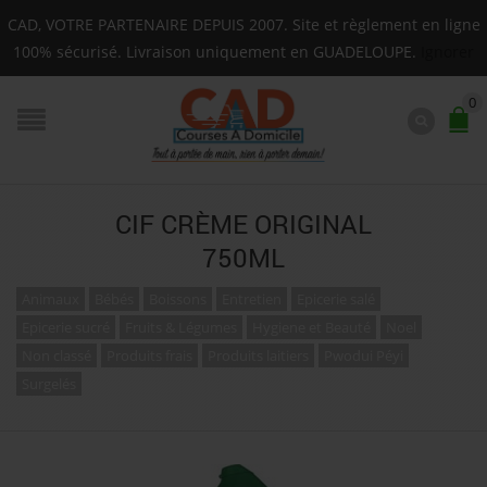
Livraison sur toute la Guadeloupe : Mardi, Jeudi, Sa
CAD, VOTRE PARTENAIRE DEPUIS 2007. Site et règlement en ligne
F.A.Q.
100% sécurisé. Livraison uniquement en GUADELOUPE.
Ignorer
0
CIF CRÈME ORIGINAL
750ML
Animaux
Bébés
Boissons
Entretien
Epicerie salé
Epicerie sucré
Fruits & Légumes
Hygiene et Beauté
Noel
Non classé
Produits frais
Produits laitiers
Pwodui Péyi
Surgelés