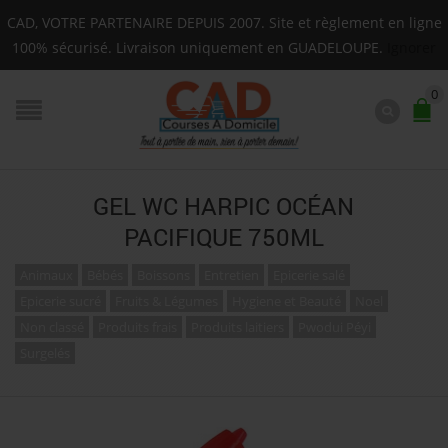
Livraison sur toute la Guadeloupe : Mardi, Jeudi, Sam
CAD, VOTRE PARTENAIRE DEPUIS 2007. Site et règlement en ligne
F.A.Q.
100% sécurisé. Livraison uniquement en GUADELOUPE.
Ignorer
0
GEL WC HARPIC OCÉAN
PACIFIQUE 750ML
Animaux
Bébés
Boissons
Entretien
Epicerie salé
Epicerie sucré
Fruits & Légumes
Hygiene et Beauté
Noel
Non classé
Produits frais
Produits laitiers
Pwodui Péyi
Surgelés