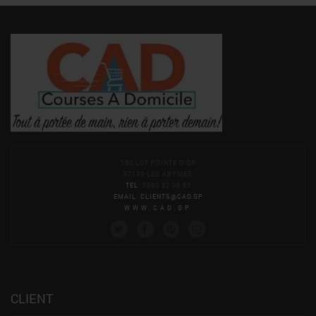
162 LOT POINTE D'OR
97139 LES ABYMES
TEL
: 0690 82 95 83
EMAIL
:
CLIENTS@CAD.GP
WWW.CAD.GP
CLIENT