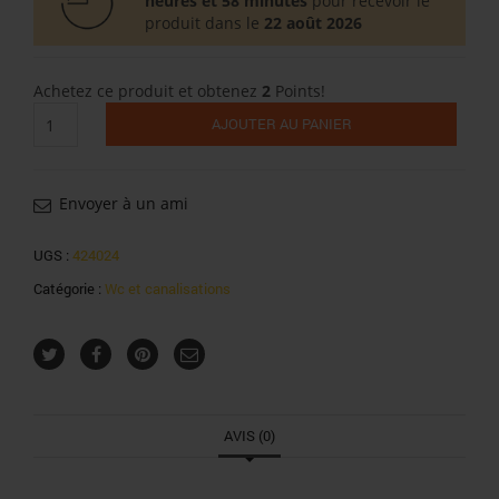
heures et 58 minutes
pour recevoir le
produit dans le
22 août 2026
Achetez ce produit et obtenez
2
Points!
quantité
AJOUTER AU PANIER
de
Gel
wc
harpic
Envoyer à un ami
océan
Pacifique
UGS :
424024
750ml
Catégorie :
Wc et canalisations
AVIS (0)