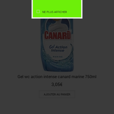
NE PLUS AFFICHER
Gel wc action intense canard marine 750ml
3,05
€
AJOUTER AU PANIER