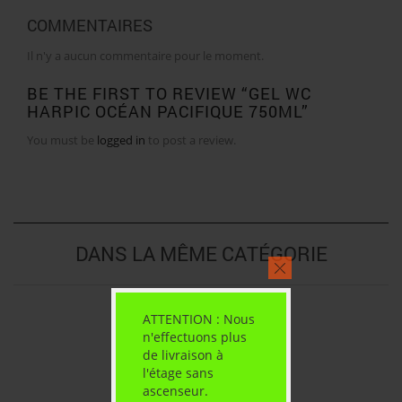
COMMENTAIRES
Il n'y a aucun commentaire pour le moment.
BE THE FIRST TO REVIEW “GEL WC
HARPIC OCÉAN PACIFIQUE 750ML”
You must be
logged in
to post a review.
DANS LA MÊME CATÉGORIE
ATTENTION : Nous
n'effectuons plus
de livraison à
l'étage sans
ascenseur.