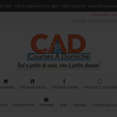
 2007. Site et règlement en ligne 100% sécurisé. Livraison uni
Livraison sur toute la 
F.A.Q.
NOUS N'EFFECTUONS 
BOISSONS
ÉPICERIE SALÉS
ÉPICERIE SUCRÉ
FRUITS ET LÉGUMES
UTÉS
PWODUI PÉYI
PROMOS
NOËL
ACCUEIL
FOIRES AUX Q