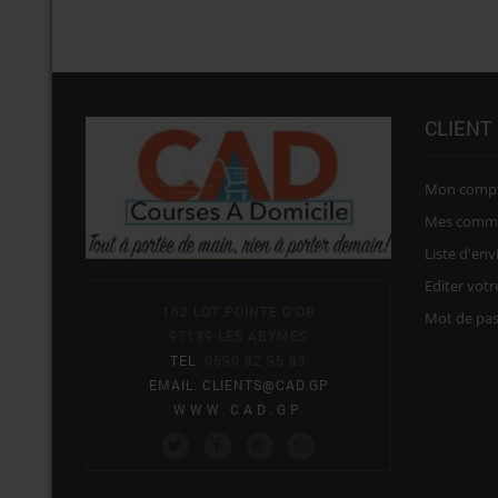
CLIENT
Mon comp
Mes comm
Liste d'env
Editer vot
162 LOT POINTE D'OR
Mot de pa
97139 LES ABYMES
TEL
: 0690 82 95 83
EMAIL
:
CLIENTS@CAD.GP
WWW.CAD.GP