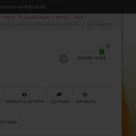
quement en GUADELOUPE.
Ignorer
Guadeloupe : Mardi, Jeudi, Samedi (Basse-terre uniquemen
PLUS DE LIVRAISON À L'ÉTAGE SANS ASCENSEUR.
ME CONNECTER
0
PANIER:
0,00
€
PRODUITS LAITIERS
LES FRAIS
SURGELÉS
UESTIONS