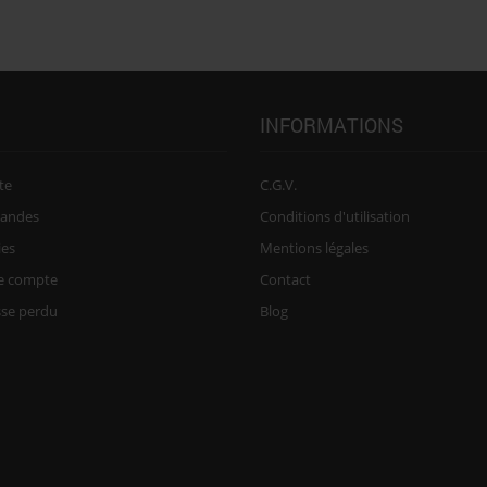
INFORMATIONS
te
C.G.V.
andes
Conditions d'utilisation
ies
Mentions légales
re compte
Contact
sse perdu
Blog