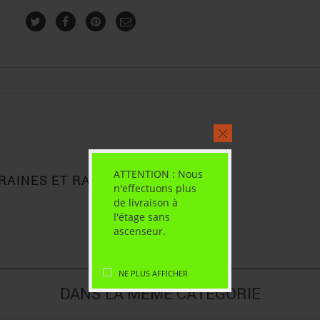
ATTENTION : Nous
RAINES ET RAISINS 150G”
n'effectuons plus
de livraison à
l'étage sans
ascenseur.
NE PLUS AFFICHER
DANS LA MÊME CATÉGORIE