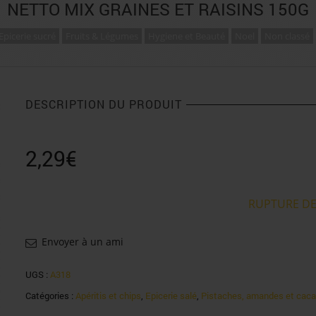
NETTO MIX GRAINES ET RAISINS 150G
Epicerie sucré
Fruits & Légumes
Hygiene et Beauté
Noel
Non classé
DESCRIPTION DU PRODUIT
2,29
€
RUPTURE DE
Envoyer à un ami
UGS :
A318
Catégories :
Apéritis et chips
,
Epicerie salé
,
Pistaches, amandes et cac