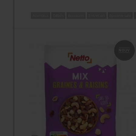
Animaux
Bébés
Boissons
Entretien
Epicerie salé
NOUV