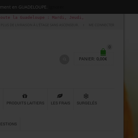
quement en GUADELOUPE.
Ignorer
adeloupe : Mardi, Jeudi, Samedi (Basse-terre uniquement 
PLUS DE LIVRAISON À L'ÉTAGE SANS ASCENSEUR.
ME CONNECTER
0
PANIER:
0,00
€
PRODUITS LAITIERS
LES FRAIS
SURGELÉS
UESTIONS