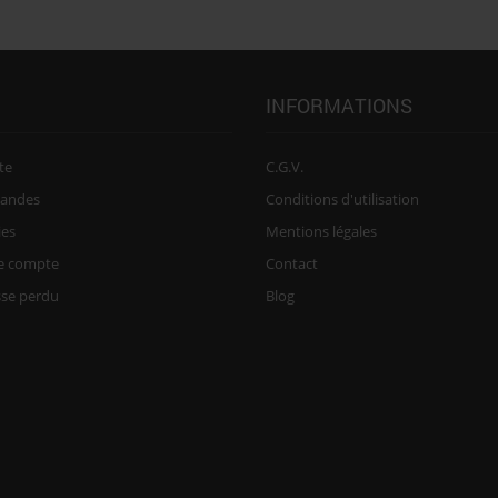
INFORMATIONS
te
C.G.V.
andes
Conditions d'utilisation
ies
Mentions légales
re compte
Contact
sse perdu
Blog