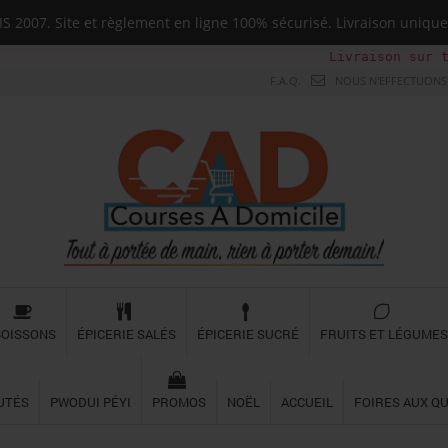
 2007. Site et règlement en ligne 100% sécurisé. Livraison uni
Livraison sur toute la Gu
F.A.Q.
NOUS N'EFFECTUONS 
BOISSONS
ÉPICERIE SALÉS
ÉPICERIE SUCRÉ
FRUITS ET LÉGUMES
UTÉS
PWODUI PÉYI
PROMOS
NOËL
ACCUEIL
FOIRES AUX Q