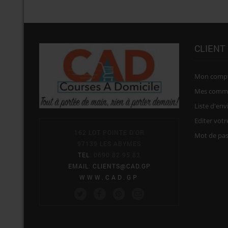
CLIENT
Mon comp
Mes comm
Liste d'env
Editer vot
162 LOT POINTE D'OR
Mot de pa
97139 LES ABYMES
TEL
: 0690 82 95 83
EMAIL
:
CLIENTS@CAD.GP
WWW.CAD.GP