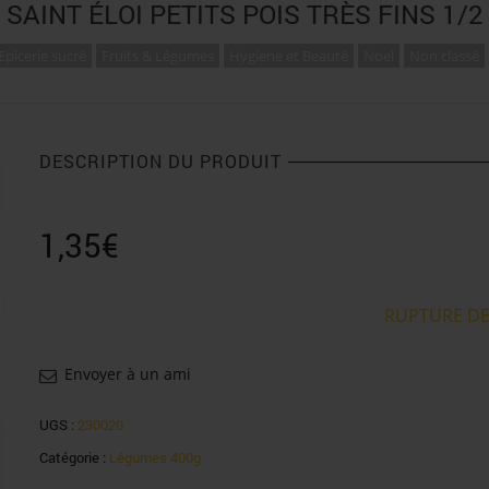
SAINT ÉLOI PETITS POIS TRÈS FINS 1/2
Epicerie sucré
Fruits & Légumes
Hygiene et Beauté
Noel
Non classé
DESCRIPTION DU PRODUIT
1,35
€
RUPTURE DE
Envoyer à un ami
UGS :
230020
Catégorie :
Légumes 400g