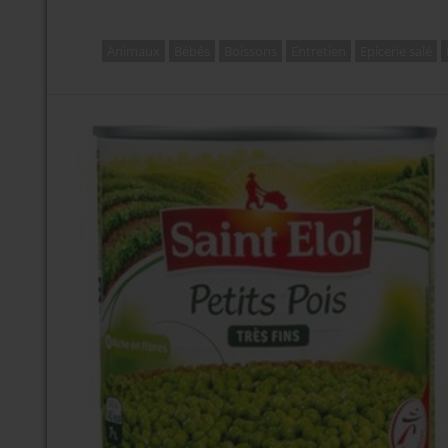
Animaux
Bébés
Boissons
Entretien
Epicerie salé