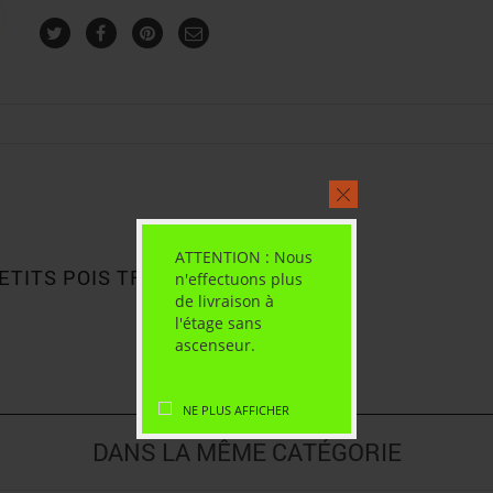
ATTENTION : Nous
ETITS POIS TRÈS FINS 1/2”
n'effectuons plus
de livraison à
l'étage sans
ascenseur.
NE PLUS AFFICHER
DANS LA MÊME CATÉGORIE