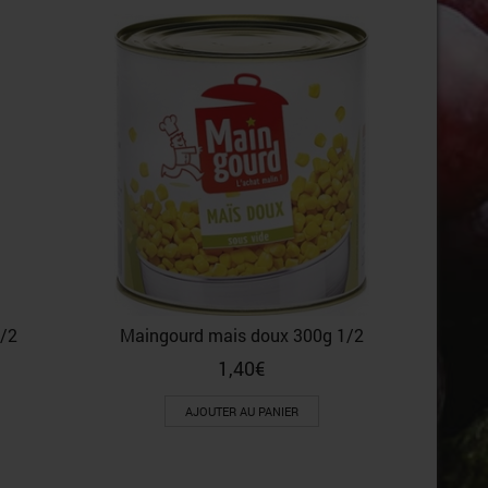
Maingour
1/2
Maingourd mais doux 300g 1/2
1,40
€
AJOUTER AU PANIER