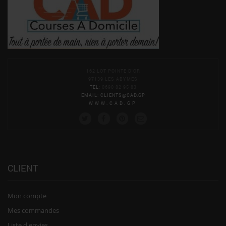
162 LOT POINTE D'OR
97139 LES ABYMES
TEL
: 0690 82 95 83
EMAIL
:
CLIENTS@CAD.GP
WWW.CAD.GP
CLIENT
Mon compte
Mes commandes
Liste d'envies