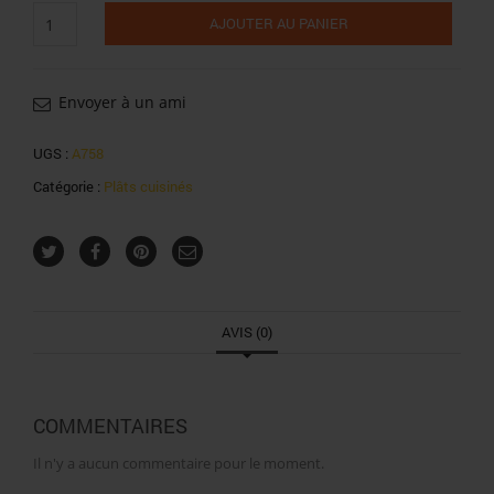
quantité
AJOUTER AU PANIER
de
Maingourd
saucisses
lentilles
Envoyer à un ami
1/2
UGS :
A758
Catégorie :
Plâts cuisinés
AVIS (0)
COMMENTAIRES
Il n'y a aucun commentaire pour le moment.