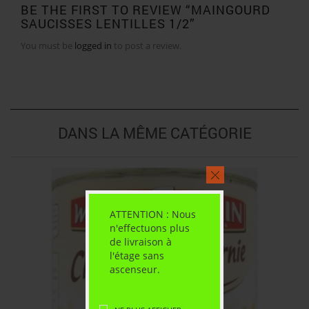
BE THE FIRST TO REVIEW “MAINGOURD
SAUCISSES LENTILLES 1/2”
You must be
logged in
to post a review.
DANS LA MÊME CATÉGORIE
ATTENTION : Nous
n'effectuons plus
de livraison à
l'étage sans
ascenseur.