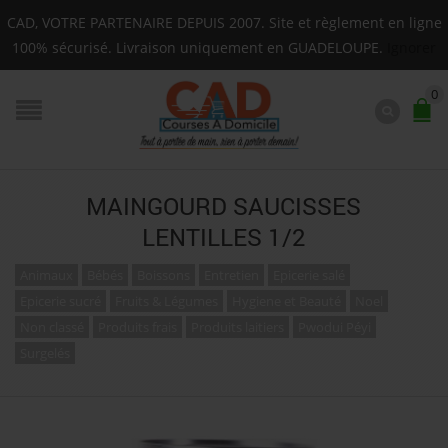
Livraison sur toute la Guadeloupe : Mardi, Jeudi, Sam
CAD, VOTRE PARTENAIRE DEPUIS 2007. Site et règlement en ligne
F.A.Q.
100% sécurisé. Livraison uniquement en GUADELOUPE.
Ignorer
0
MAINGOURD SAUCISSES
LENTILLES 1/2
Animaux
Bébés
Boissons
Entretien
Epicerie salé
Epicerie sucré
Fruits & Légumes
Hygiene et Beauté
Noel
Non classé
Produits frais
Produits laitiers
Pwodui Péyi
Surgelés