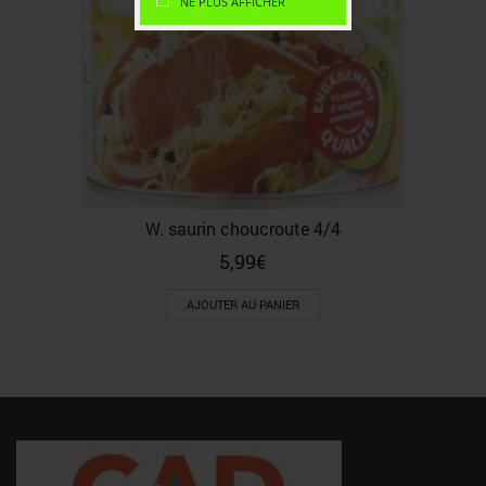
NE PLUS AFFICHER
W. saurin choucroute 4/4
5,99
€
AJOUTER AU PANIER