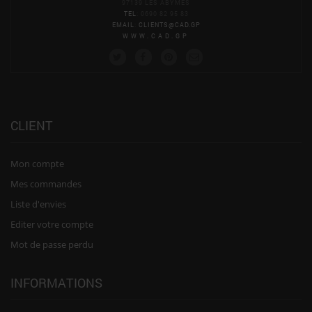
97139 LES ABYMES
TEL
: 0690 82 95 83
EMAIL
:
CLIENTS@CAD.GP
WWW.CAD.GP
CLIENT
Mon compte
Mes commandes
Liste d'envies
Editer votre compte
Mot de passe perdu
INFORMATIONS