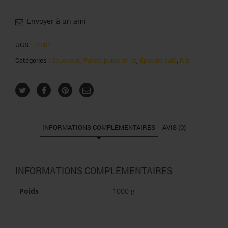
craf
créole
Envoyer à un ami
1kg
UGS :
22001
Catégories :
Couscous, Pates, purés et riz
,
Epicerie salé
,
Riz
INFORMATIONS COMPLÉMENTAIRES
AVIS (0)
INFORMATIONS COMPLÉMENTAIRES
Poids
1000 g