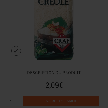
DESCRIPTION DU PRODUIT
2,09
€
quantité
AJOUTER AU PANIER
de
Riz