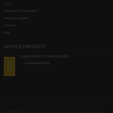
C.G.V.
Conditions d'utilisation
Mentions légales
Contact
Blog
ARTICLES RÉCENTS
SUGGESTIONS ET COMMENTAIRES
15
by
LaFabrique2Sites
MAI
© 2019 CAD. Tous droits réservés. Création
LaFabrique2Sites