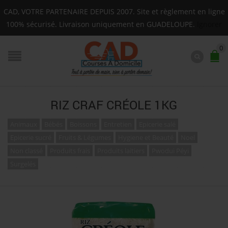
Livraison sur toute la Guadeloupe : Mardi, Jeudi, Sa
CAD, VOTRE PARTENAIRE DEPUIS 2007. Site et règlement en ligne
F.A.Q.
100% sécurisé. Livraison uniquement en GUADELOUPE.
Ignorer
0
RIZ CRAF CRÉOLE 1KG
Animaux
Bébés
Boissons
Entretien
Epicerie salé
Epicerie sucré
Fruits & Légumes
Hygiene et Beauté
Noel
Non classé
Produits frais
Produits laitiers
Pwodui Péyi
Surgelés