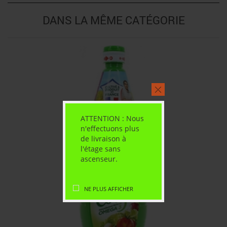
DANS LA MÊME CATÉGORIE
ATTENTION : Nous
n'effectuons plus
de livraison à
l'étage sans
ascenseur.
NE PLUS AFFICHER