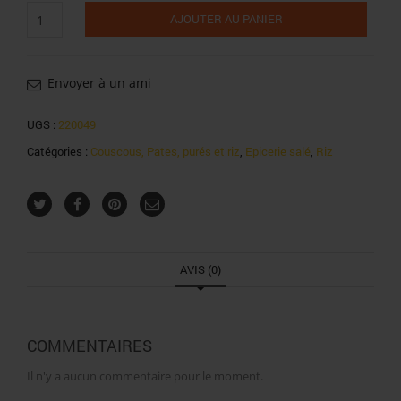
quantité
AJOUTER AU PANIER
de
Riz
tilda
vert
Envoyer à un ami
long
grain
UGS :
220049
1kg
Catégories :
Couscous, Pates, purés et riz
,
Epicerie salé
,
Riz
AVIS (0)
COMMENTAIRES
Il n'y a aucun commentaire pour le moment.