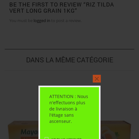
BE THE FIRST TO REVIEW “RIZ TILDA
VERT LONG GRAIN 1KG”
You must be
logged in
to post a review.
DANS LA MÊME CATÉGORIE
ATTENTION : Nous
n'effectuons plus
de livraison à
l'étage sans
ascenseur.