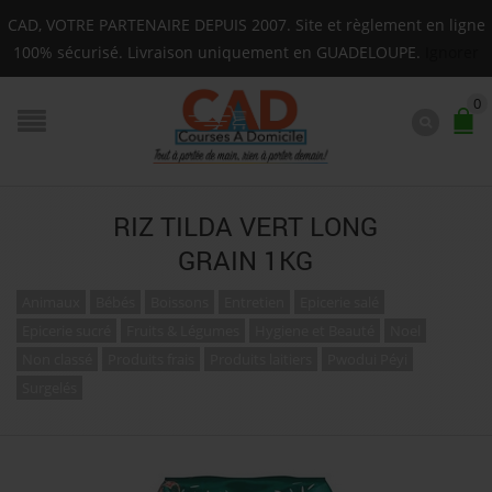
Livraison sur toute la Guadeloupe : Mardi, Jeudi, Sam
CAD, VOTRE PARTENAIRE DEPUIS 2007. Site et règlement en ligne
F.A.Q.
100% sécurisé. Livraison uniquement en GUADELOUPE.
Ignorer
0
RIZ TILDA VERT LONG
GRAIN 1KG
Animaux
Bébés
Boissons
Entretien
Epicerie salé
Epicerie sucré
Fruits & Légumes
Hygiene et Beauté
Noel
Non classé
Produits frais
Produits laitiers
Pwodui Péyi
Surgelés