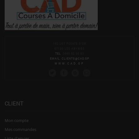
162 LOT POINTE D'OR
97139 LES ABYMES
TEL
: 0690 82 95 83
EMAIL
:
CLIENTS@CAD.GP
WWW.CAD.GP
CLIENT
Mon compte
Mes commandes
Liste d'envies