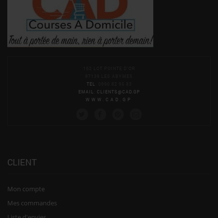
162 LOT POINTE D'OR
97139 LES ABYMES
TEL
: 0690 82 95 83
EMAIL
:
CLIENTS@CAD.GP
WWW.CAD.GP
CLIENT
Mon compte
Mes commandes
Liste d'envies