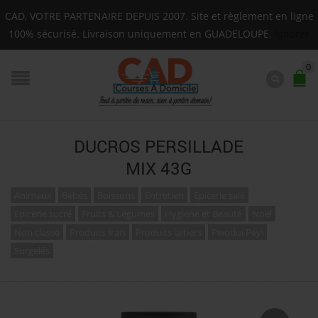
Livraison sur toute la Guadeloupe : Mardi, Jeudi, Sa
CAD, VOTRE PARTENAIRE DEPUIS 2007. Site et règlement en ligne
F.A.Q.
100% sécurisé. Livraison uniquement en GUADELOUPE.
Ignorer
0
DUCROS PERSILLADE
MIX 43G
Animaux
Bébés
Boissons
Entretien
Epicerie salé
Epicerie sucré
Fruits & Légumes
Hygiene et Beauté
Noel
Non classé
Produits frais
Produits laitiers
Pwodui Péyi
Surgelés