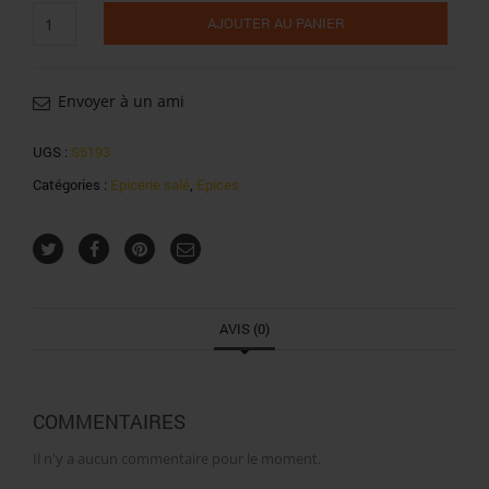
quantité
AJOUTER AU PANIER
de
Ducros
persillade
mix
Envoyer à un ami
43g
UGS :
S5193
Catégories :
Epicerie salé
,
Epices
AVIS (0)
COMMENTAIRES
Il n'y a aucun commentaire pour le moment.