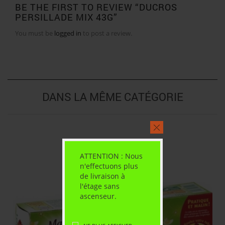
BE THE FIRST TO REVIEW “DUCROS
PERSILLADE MIX 43G”
You must be
logged in
to post a review.
DANS LA MÊME CATÉGORIE
ATTENTION : Nous
n'effectuons plus
de livraison à
l'étage sans
ascenseur.