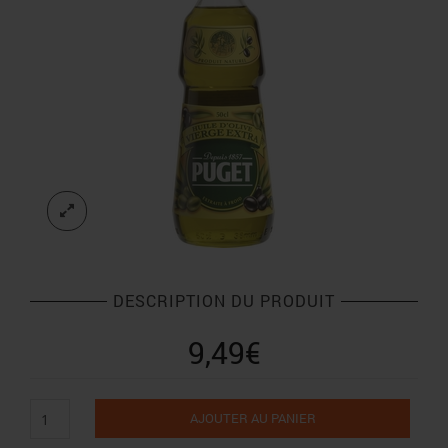
DESCRIPTION DU PRODUIT
9,49
€
quantité
AJOUTER AU PANIER
de
Puget