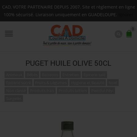
Livraison sur toute la Guadeloupe : Mardi, Jeudi, Sam
CAD, VOTRE PARTENAIRE DEPUIS 2007. Site et règlement en ligne
F.A.Q.
100% sécurisé. Livraison uniquement en GUADELOUPE.
Ignorer
0
PUGET HUILE OLIVE 50CL
Animaux
Bébés
Boissons
Entretien
Epicerie salé
Epicerie sucré
Fruits & Légumes
Hygiene et Beauté
Noel
Non classé
Produits frais
Produits laitiers
Pwodui Péyi
Surgelés