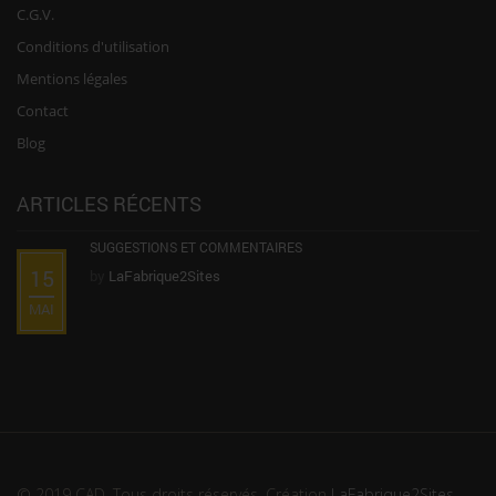
C.G.V.
Conditions d'utilisation
Mentions légales
Contact
Blog
ARTICLES RÉCENTS
SUGGESTIONS ET COMMENTAIRES
15
by
LaFabrique2Sites
MAI
© 2019 CAD. Tous droits réservés. Création
LaFabrique2Sites