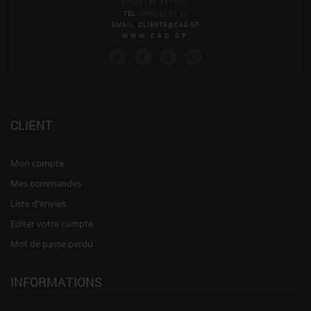
97139 LES ABYMES
TEL
: 0690 82 95 83
EMAIL
:
CLIENTS@CAD.GP
WWW.CAD.GP
CLIENT
Mon compte
Mes commandes
Liste d'envies
Editer votre compte
Mot de passe perdu
INFORMATIONS