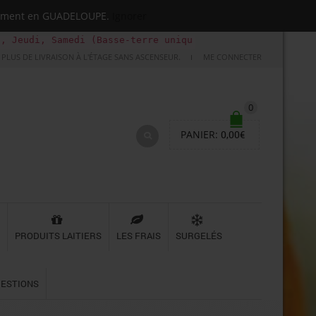
quement en GUADELOUPE.
Ignorer
medi (Basse-terre uniquement le Samedi). Je passe ma com
PLUS DE LIVRAISON À L'ÉTAGE SANS ASCENSEUR.
ME CONNECTER
0
PANIER:
0,00
€
PRODUITS LAITIERS
LES FRAIS
SURGELÉS
UESTIONS