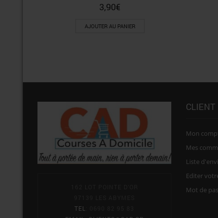
3,90
€
AJOUTER AU PANIER
CLIENT
Mon comp
Mes comm
Liste d'env
Editer vot
162 LOT POINTE D'OR
Mot de pa
97139 LES ABYMES
TEL
: 0690 82 95 83