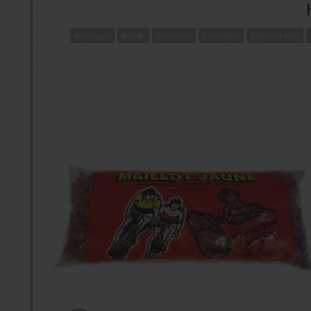
Animaux
Bébés
Boissons
Entretien
Epicerie salé