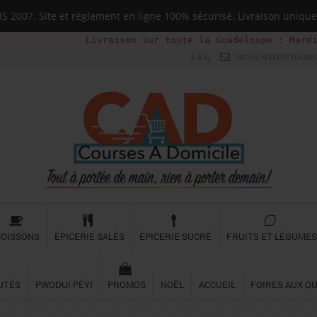
 2007. Site et règlement en ligne 100% sécurisé. Livraison uni
Livraison sur toute la Guadeloupe : Mardi, Jeudi, Sa
F.A.Q.
NOUS N'EFFECTUONS 
BOISSONS
ÉPICERIE SALÉS
ÉPICERIE SUCRÉ
FRUITS ET LÉGUMES
UTÉS
PWODUI PÉYI
PROMOS
NOËL
ACCUEIL
FOIRES AUX Q