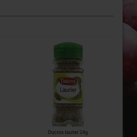
Ducro
Ducros laurier 24g