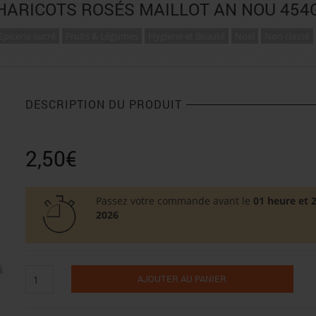
HARICOTS ROSÉS MAILLOT AN NOU 454
Epicerie sucré
Fruits & Légumes
Hygiene et Beauté
Noel
Non classé
DESCRIPTION DU PRODUIT
2,50
€
Passez votre commande avant le
01 heure et 
2026
quantité
AJOUTER AU PANIER
de
Haricots
rosés