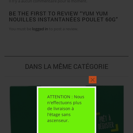
Il n'y a aucun commentaire pour le moment.
BE THE FIRST TO REVIEW “YUM YUM
NOUILLES INSTANTANÉES POULET 60G”
You must be
logged in
to post a review.
DANS LA MÊME CATÉGORIE
ATTENTION : Nous
n'effectuons plus
de livraison à
l'étage sans
ascenseur.