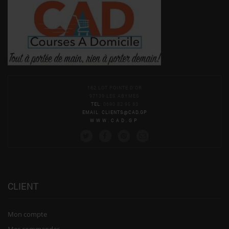
162 LOT POINTE D'OR
97139 LES ABYMES
TEL
: 0690 82 95 83
EMAIL
:
CLIENTS@CAD.GP
WWW.CAD.GP
CLIENT
Mon compte
Mes commandes