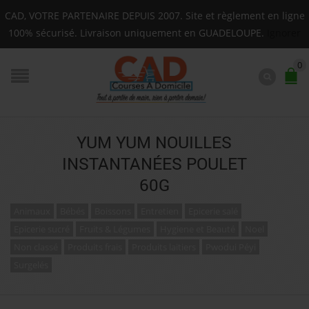
Livraison sur toute la Guadeloupe : Mardi, Jeudi, Sam
CAD, VOTRE PARTENAIRE DEPUIS 2007. Site et règlement en ligne
F.A.Q.
100% sécurisé. Livraison uniquement en GUADELOUPE.
Ignorer
0
YUM YUM NOUILLES
INSTANTANÉES POULET
60G
Animaux
Bébés
Boissons
Entretien
Epicerie salé
Epicerie sucré
Fruits & Légumes
Hygiene et Beauté
Noel
Non classé
Produits frais
Produits laitiers
Pwodui Péyi
Surgelés