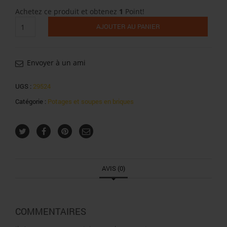
Achetez ce produit et obtenez
1
Point!
quantité
AJOUTER AU PANIER
de
Yum
Yum
nouilles
Envoyer à un ami
instantanées
poulet
UGS :
29524
60g
Catégorie :
Potages et soupes en briques
AVIS (0)
COMMENTAIRES