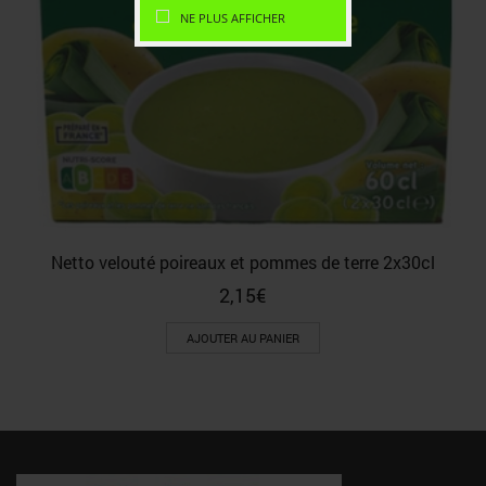
NE PLUS AFFICHER
Netto velouté poireaux et pommes de terre 2x30cl
2,15
€
AJOUTER AU PANIER