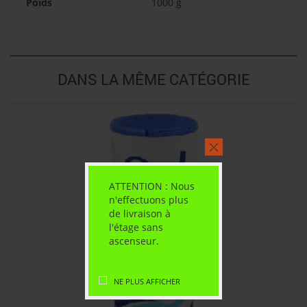
Poids
1000 g
DANS LA MÊME CATÉGORIE
ATTENTION : Nous
n'effectuons plus
de livraison à
l'étage sans
ascenseur.
NE PLUS AFFICHER