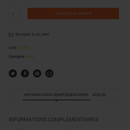
quantité
AJOUTER AU PANIER
de
Gros
sel
de
Envoyer à un ami
mer
marsel
UGS :
20209
1kg
Catégorie :
Sels
INFORMATIONS COMPLÉMENTAIRES
AVIS (0)
INFORMATIONS COMPLÉMENTAIRES