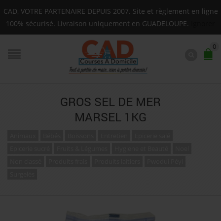
Livraison sur toute la Guadeloupe : Mardi, Jeudi, Sa
CAD, VOTRE PARTENAIRE DEPUIS 2007. Site et règlement en ligne
F.A.Q.
100% sécurisé. Livraison uniquement en GUADELOUPE.
Ignorer
0
GROS SEL DE MER
MARSEL 1KG
Animaux
Bébés
Boissons
Entretien
Epicerie salé
Epicerie sucré
Fruits & Légumes
Hygiene et Beauté
Noel
Non classé
Produits frais
Produits laitiers
Pwodui Péyi
Surgelés