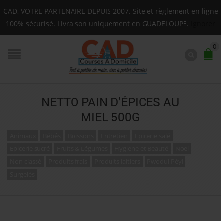
Livraison sur toute la Guadeloupe : Mardi, Jeudi, Same
CAD, VOTRE PARTENAIRE DEPUIS 2007. Site et règlement en ligne
F.A.Q.
100% sécurisé. Livraison uniquement en GUADELOUPE.
Ignorer
0
NETTO PAIN D’ÉPICES AU
MIEL 500G
Animaux
Bébés
Boissons
Entretien
Epicerie salé
Epicerie sucré
Fruits & Légumes
Hygiene et Beauté
Noel
Non classé
Produits frais
Produits laitiers
Pwodui Péyi
Surgelés