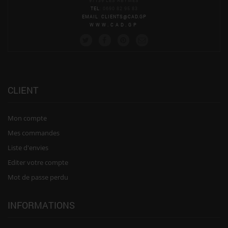
97139 LES ABYMES
TEL
: 0690 82 95 83
EMAIL
:
CLIENTS@CAD.GP
WWW.CAD.GP
CLIENT
Mon compte
Mes commandes
Liste d'envies
Editer votre compte
Mot de passe perdu
INFORMATIONS