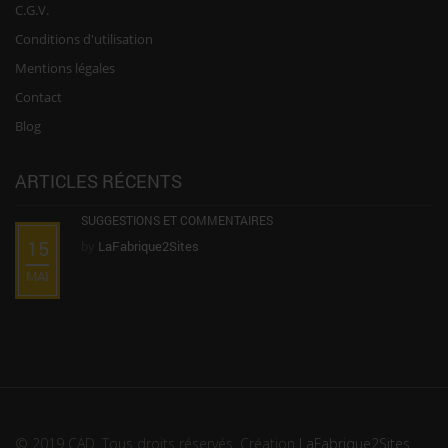
C.G.V.
Conditions d'utilisation
Mentions légales
Contact
Blog
ARTICLES RÉCENTS
SUGGESTIONS ET COMMENTAIRES
15
by
LaFabrique2Sites
MAI
© 2019 CAD. Tous droits réservés. Création
LaFabrique2Sites