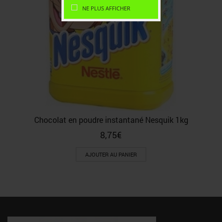
NE PLUS AFFICHER
Chocolat en poudre instantané Nesquik 1kg
8,75
€
AJOUTER AU PANIER