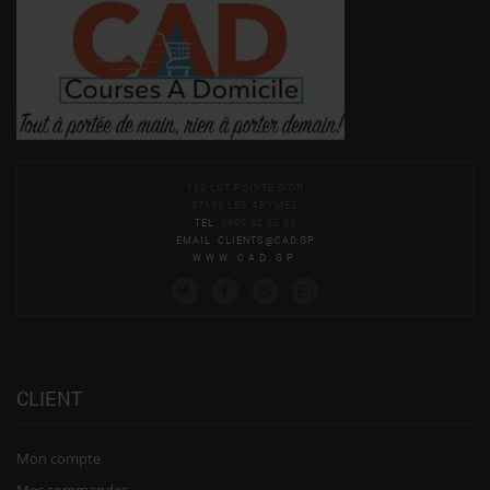
162 LOT POINTE D'OR
97139 LES ABYMES
TEL
: 0690 82 95 83
EMAIL
:
CLIENTS@CAD.GP
WWW.CAD.GP
CLIENT
Mon compte
Mes commandes