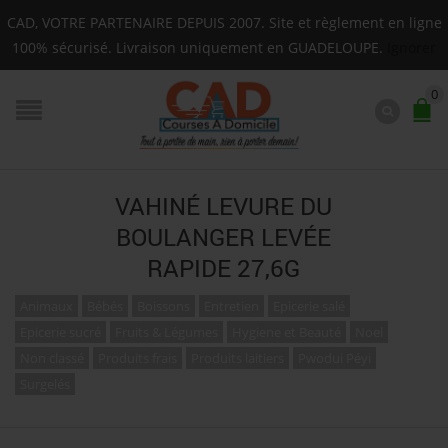
Livraison sur toute la Guadeloupe : Mardi, Jeudi, Same
CAD, VOTRE PARTENAIRE DEPUIS 2007. Site et règlement en ligne
F.A.Q.
100% sécurisé. Livraison uniquement en GUADELOUPE.
Ignorer
0
VAHINÉ LEVURE DU
BOULANGER LEVÉE
RAPIDE 27,6G
Animaux
Bébés
Boissons
Entretien
Epicerie salé
Epicerie sucré
Fruits & Légumes
Hygiene et Beauté
Noel
Non classé
Produits frais
Produits laitiers
Pwodui Péyi
Surgelés