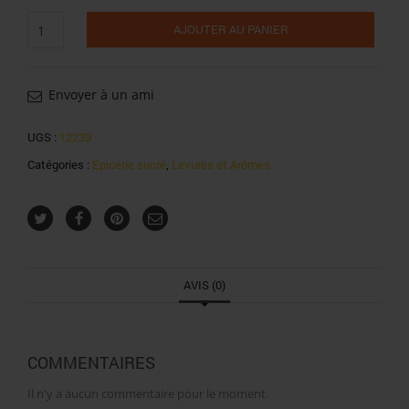
quantité
AJOUTER AU PANIER
de
Vahiné
levure
du
Envoyer à un ami
boulanger
levée
UGS :
12239
rapide
Catégories :
Epicerie sucré
,
Levures et Arômes
27,6g
AVIS (0)
COMMENTAIRES
Il n'y a aucun commentaire pour le moment.