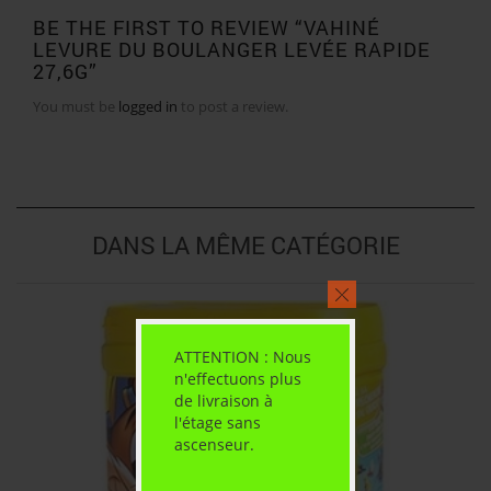
BE THE FIRST TO REVIEW “VAHINÉ
LEVURE DU BOULANGER LEVÉE RAPIDE
27,6G”
You must be
logged in
to post a review.
DANS LA MÊME CATÉGORIE
ATTENTION : Nous
n'effectuons plus
de livraison à
l'étage sans
ascenseur.