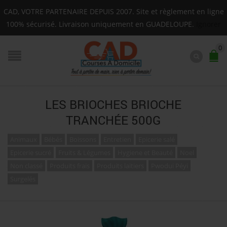
Livraison sur toute la Guadeloupe : Mardi, Jeudi, Sa
CAD, VOTRE PARTENAIRE DEPUIS 2007. Site et règlement en ligne
F.A.Q.
100% sécurisé. Livraison uniquement en GUADELOUPE.
Ignorer
0
LES BRIOCHES BRIOCHE
TRANCHÉE 500G
Animaux
Bébés
Boissons
Entretien
Epicerie salé
Epicerie sucré
Fruits & Légumes
Hygiene et Beauté
Noel
Non classé
Produits frais
Produits laitiers
Pwodui Péyi
Surgelés