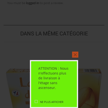
You must be
logged in
to post a review.
DANS LA MÊME CATÉGORIE
ATTENTION : Nous
n'effectuons plus
de livraison à
l'étage sans
ascenseur.
NE PLUS AFFICHER