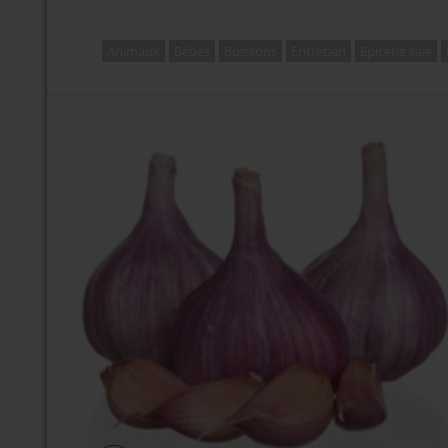
Animaux
Bébés
Boissons
Entretien
Epicerie salé