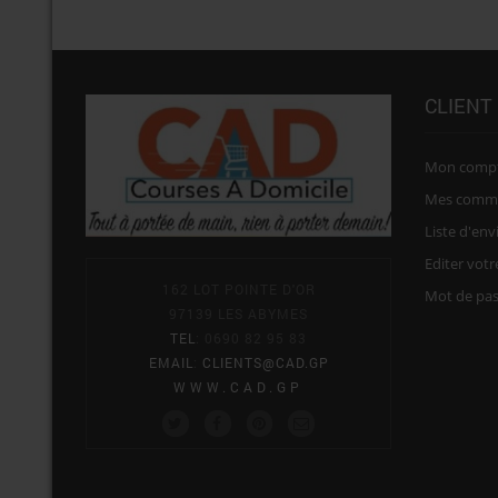
CLIENT
Mon comp
Mes comm
Liste d'env
Editer vot
162 LOT POINTE D'OR
Mot de pa
97139 LES ABYMES
TEL
: 0690 82 95 83
EMAIL
:
CLIENTS@CAD.GP
WWW.CAD.GP