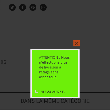
ATTENTION : Nous
00G”
n'effectuons plus
de livraison à
l'étage sans
ascenseur.
NE PLUS AFFICHER
DANS LA MÊME CATÉGORIE