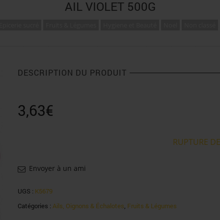
AIL VIOLET 500G
Epicerie sucré
Fruits & Légumes
Hygiene et Beauté
Noel
Non classé
DESCRIPTION DU PRODUIT
3,63
€
RUPTURE DE
Envoyer à un ami
UGS :
K5679
Catégories :
Ails, Oignons & Échalotes
,
Fruits & Légumes