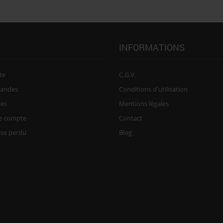
INFORMATIONS
te
C.G.V.
andes
Conditions d'utilisation
ies
Mentions légales
re compte
Contact
sse perdu
Blog