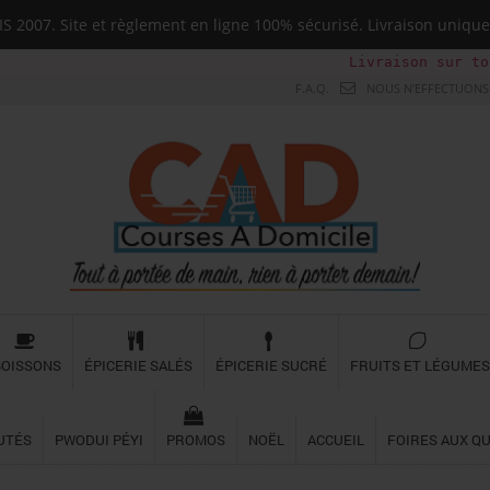
 2007. Site et règlement en ligne 100% sécurisé. Livraison uni
Livraison sur toute la Guad
F.A.Q.
NOUS N'EFFECTUONS 
BOISSONS
ÉPICERIE SALÉS
ÉPICERIE SUCRÉ
FRUITS ET LÉGUMES
UTÉS
PWODUI PÉYI
PROMOS
NOËL
ACCUEIL
FOIRES AUX Q