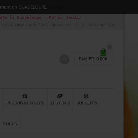
quement en GUADELOUPE.
Ignorer
eloupe : Mardi, Jeudi, Samedi (Basse-terre uniquement le
PLUS DE LIVRAISON À L'ÉTAGE SANS ASCENSEUR.
ME CONNECTER
0
PANIER:
0,00
€
PRODUITS LAITIERS
LES FRAIS
SURGELÉS
UESTIONS