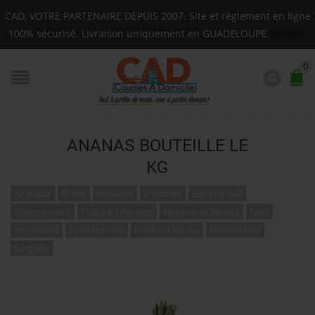
Livraison sur toute la Guadeloupe : Mardi, Jeudi, Sam
CAD, VOTRE PARTENAIRE DEPUIS 2007. Site et règlement en ligne
F.A.Q.
100% sécurisé. Livraison uniquement en GUADELOUPE.
Ignorer
0
ANANAS BOUTEILLE LE
KG
Animaux
Bébés
Boissons
Entretien
Epicerie salé
Epicerie sucré
Fruits & Légumes
Hygiene et Beauté
Noel
Non classé
Produits frais
Produits laitiers
Pwodui Péyi
Surgelés