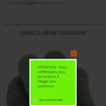
You must be
logged in
to post a review.
DANS LA MÊME CATÉGORIE
ATTENTION : Nous
n'effectuons plus
de livraison à
l'étage sans
ascenseur.
NE PLUS AFFICHER