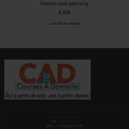
Pomme royal gala le kg
4,39
€
AJOUTER AU PANIER
162 LOT POINTE D'OR
97139 LES ABYMES
TEL
: 0690 82 95 83
EMAIL
:
CLIENTS@CAD.GP