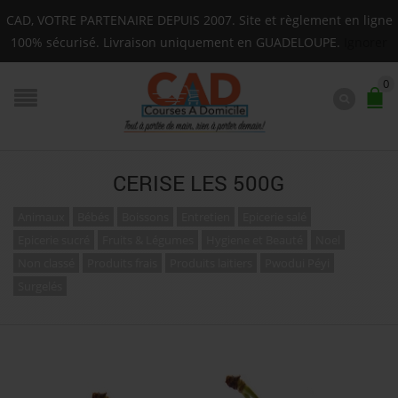
Livraison sur toute la Guadeloupe : Mardi, Jeudi, Sam
CAD, VOTRE PARTENAIRE DEPUIS 2007. Site et règlement en ligne
F.A.Q.
100% sécurisé. Livraison uniquement en GUADELOUPE.
Ignorer
0
CERISE LES 500G
Animaux
Bébés
Boissons
Entretien
Epicerie salé
Epicerie sucré
Fruits & Légumes
Hygiene et Beauté
Noel
Non classé
Produits frais
Produits laitiers
Pwodui Péyi
Surgelés