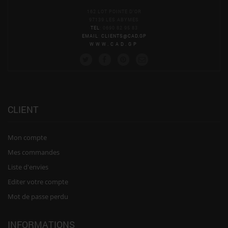
162 LOT POINTE D'OR
97139 LES ABYMES
TEL
: 0690 82 95 83
EMAIL
:
CLIENTS@CAD.GP
WWW.CAD.GP
CLIENT
Mon compte
Mes commandes
Liste d'envies
Editer votre compte
Mot de passe perdu
INFORMATIONS