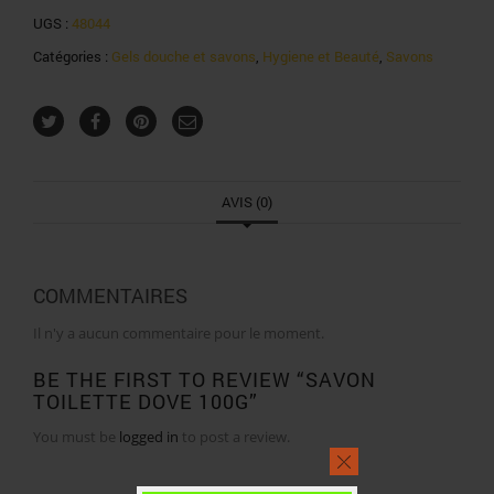
UGS :
48044
Catégories :
Gels douche et savons
,
Hygiene et Beauté
,
Savons
AVIS (0)
COMMENTAIRES
Il n'y a aucun commentaire pour le moment.
BE THE FIRST TO REVIEW “SAVON
TOILETTE DOVE 100G”
You must be
logged in
to post a review.