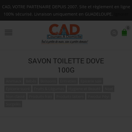
son sur toute la Guadeloupe : Mardi, Jeudi, Samedi (Bass
CAD, VOTRE PARTENAIRE DEPUIS 2007. Site et règlement en ligne
F.A.Q.
100% sécurisé. Livraison uniquement en GUADELOUPE.
Ignorer
0
SAVON TOILETTE DOVE
100G
Animaux
Bébés
Boissons
Entretien
Epicerie salé
Epicerie sucré
Fruits & Légumes
Hygiene et Beauté
Noel
Non classé
Produits frais
Produits laitiers
Pwodui Péyi
Surgelés