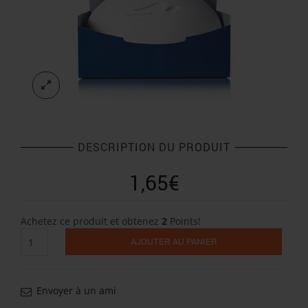
DESCRIPTION DU PRODUIT
1,65
€
Achetez ce produit et obtenez
2
Points!
quantité
AJOUTER AU PANIER
de
Savon
toilette
Dove
Envoyer à un ami
100g