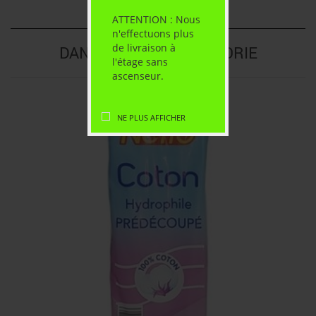
ATTENTION : Nous
n'effectuons plus
de livraison à
DANS LA MÊME CATÉGORIE
l'étage sans
ascenseur.
NE PLUS AFFICHER