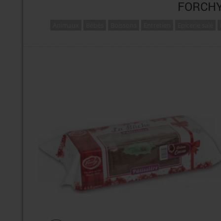
FORCHY
Animaux
Bébés
Boissons
Entretien
Epicerie salé