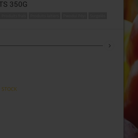
TS 350G
Produits frais
Produits laitiers
Pwodui Péyi
Surgelés
 STOCK