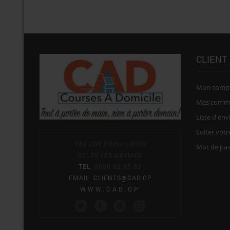
CLIENT
Mon comp
Mes comm
Liste d'env
Editer vot
162 LOT POINTE D'OR
Mot de pa
97139 LES ABYMES
TEL
: 0690 82 95 83
EMAIL
:
CLIENTS@CAD.GP
WWW.CAD.GP