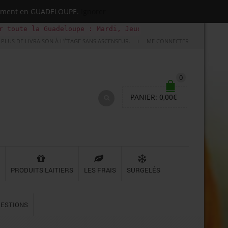
quement en GUADELOUPE.
Ignorer
te la Guadeloupe : Mardi, Jeudi, Samedi (Basse-terre uni
PLUS DE LIVRAISON À L'ÉTAGE SANS ASCENSEUR.
ME CONNECTER
0
PANIER:
0,00
€
PRODUITS LAITIERS
LES FRAIS
SURGELÉS
UESTIONS