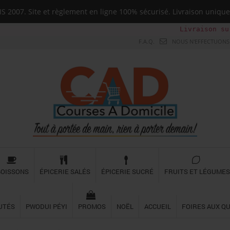
 2007. Site et règlement en ligne 100% sécurisé. Livraison uni
Livraison sur tou
F.A.Q.
NOUS N'EFFECTUONS 
BOISSONS
ÉPICERIE SALÉS
ÉPICERIE SUCRÉ
FRUITS ET LÉGUMES
UTÉS
PWODUI PÉYI
PROMOS
NOËL
ACCUEIL
FOIRES AUX Q