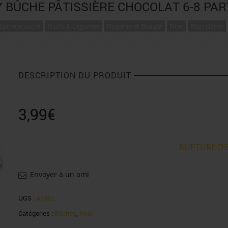
 BÛCHE PÂTISSIÈRE CHOCOLAT 6-8 PAR
Epicerie sucré
Fruits & Légumes
Hygiene et Beauté
Noel
Non classé
DESCRIPTION DU PRODUIT
3,99
€
RUPTURE DE
Envoyer à un ami
UGS :
A3382
Catégories :
Bûches
,
Noel