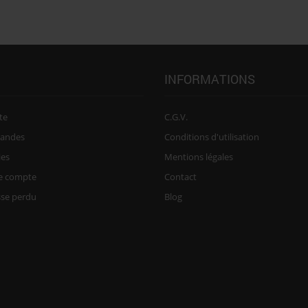
INFORMATIONS
te
C.G.V.
andes
Conditions d'utilisation
ies
Mentions légales
re compte
Contact
sse perdu
Blog