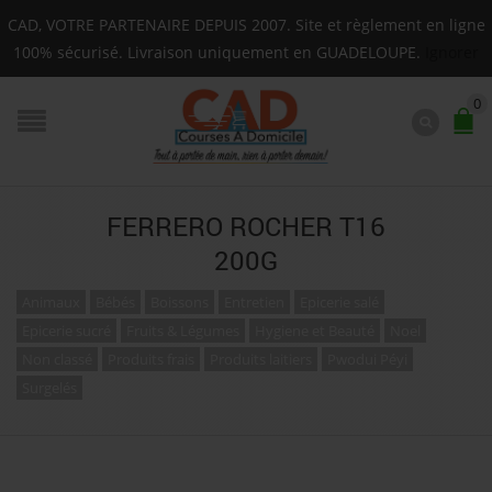
Livraison sur toute la Guadeloupe : Mardi, Jeudi, Same
CAD, VOTRE PARTENAIRE DEPUIS 2007. Site et règlement en ligne
F.A.Q.
100% sécurisé. Livraison uniquement en GUADELOUPE.
Ignorer
0
FERRERO ROCHER T16
200G
Animaux
Bébés
Boissons
Entretien
Epicerie salé
Epicerie sucré
Fruits & Légumes
Hygiene et Beauté
Noel
Non classé
Produits frais
Produits laitiers
Pwodui Péyi
Surgelés