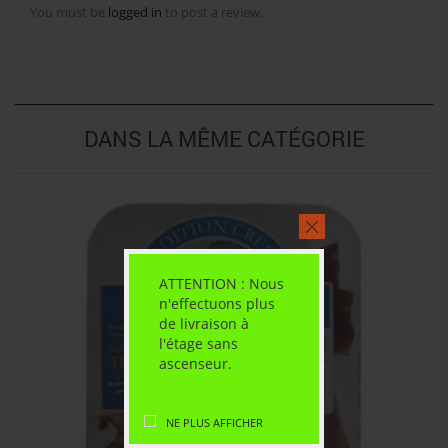
You must be
logged in
to post a review.
DANS LA MÊME CATÉGORIE
ATTENTION : Nous
n'effectuons plus
de livraison à
l'étage sans
ascenseur.
NE PLUS AFFICHER