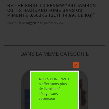
BE THE FIRST TO REVIEW “RIO JAMBON
CUIT STRANDARD FUMÉ SANS OS
PIMENTÉ 0,600KG (SOIT 14,99€ LE KG)”
You must be
logged in
to post a review.
DANS LA MÊME CATÉGORIE
ATTENTION : Nous
n'effectuons plus
de livraison à
l'étage sans
ascenseur.