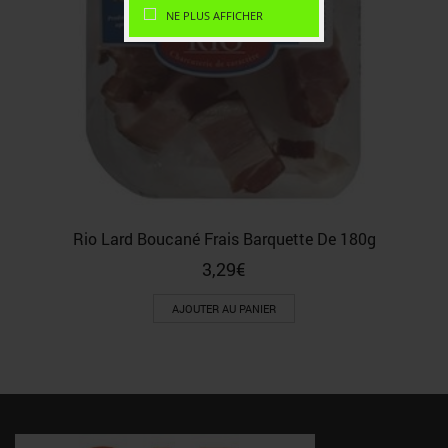
NE PLUS AFFICHER
Rio Lard Boucané Frais Barquette De 180g
3,29
€
AJOUTER AU PANIER