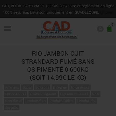
Livraison sur toute la Guadeloupe : Mardi, Jeudi, Sa
CAD, VOTRE PARTENAIRE DEPUIS 2007. Site et règlement en ligne
F.A.Q.
100% sécurisé. Livraison uniquement en GUADELOUPE.
Ignorer
0
RIO JAMBON CUIT
STRANDARD FUMÉ SANS
OS PIMENTÉ 0,600KG
(SOIT 14,99€ LE KG)
Animaux
Bébés
Boissons
Entretien
Epicerie salé
Epicerie sucré
Fruits & Légumes
Hygiene et Beauté
Noel
Non classé
Produits frais
Produits laitiers
Pwodui Péyi
Surgelés