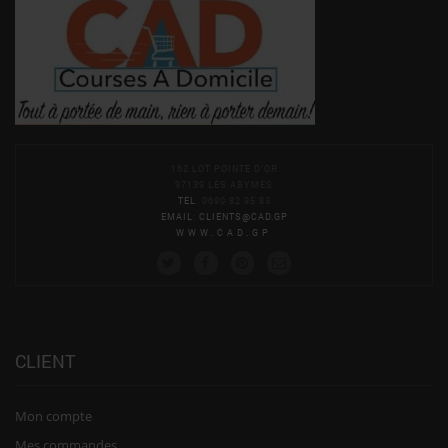
162 LOT POINTE D'OR
97139 LES ABYMES
TEL
: 0690 82 95 83
EMAIL
:
CLIENTS@CAD.GP
WWW.CAD.GP
CLIENT
Mon compte
Mes commandes