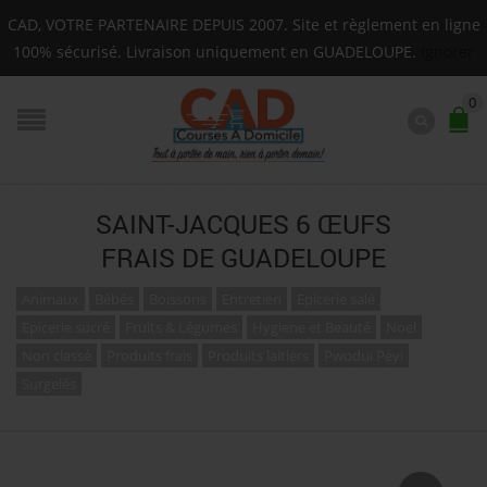
Livraison sur toute la Guadeloupe : Mardi, Jeudi, Sa
CAD, VOTRE PARTENAIRE DEPUIS 2007. Site et règlement en ligne
F.A.Q.
100% sécurisé. Livraison uniquement en GUADELOUPE.
Ignorer
0
SAINT-JACQUES 6 ŒUFS
FRAIS DE GUADELOUPE
Animaux
Bébés
Boissons
Entretien
Epicerie salé
Epicerie sucré
Fruits & Légumes
Hygiene et Beauté
Noel
Non classé
Produits frais
Produits laitiers
Pwodui Péyi
Surgelés