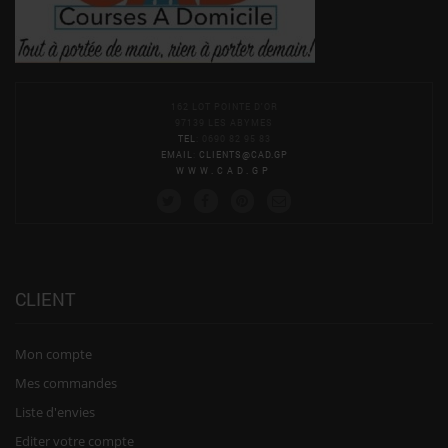
162 LOT POINTE D'OR
97139 LES ABYMES
TEL
: 0690 82 95 83
EMAIL
:
CLIENTS@CAD.GP
WWW.CAD.GP
CLIENT
Mon compte
Mes commandes
Liste d'envies
Editer votre compte