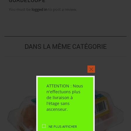
You must be
logged in
to post a review.
DANS LA MÊME CATÉGORIE
ATTENTION : Nous
n'effectuons plus
de livraison à
l'étage sans
ascenseur.
NE PLUS AFFICHER