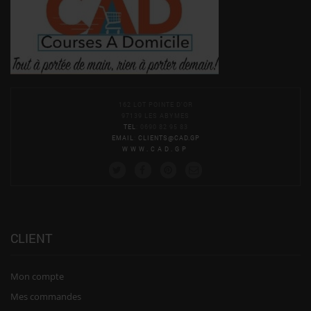
162 LOT POINTE D'OR
97139 LES ABYMES
TEL
: 0690 82 95 83
EMAIL
:
CLIENTS@CAD.GP
WWW.CAD.GP
CLIENT
Mon compte
Mes commandes