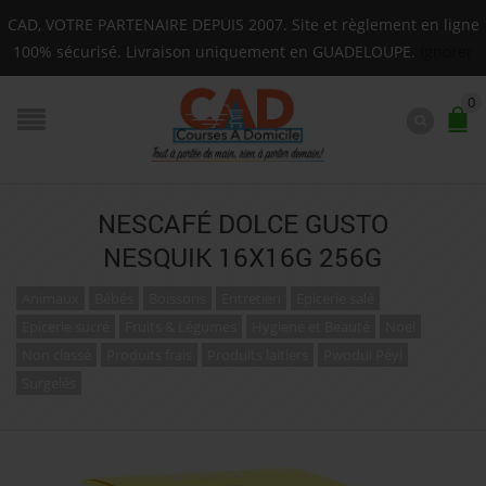
Livraison sur toute la Guadeloupe : Mardi, Jeudi, Sa
CAD, VOTRE PARTENAIRE DEPUIS 2007. Site et règlement en ligne
F.A.Q.
100% sécurisé. Livraison uniquement en GUADELOUPE.
Ignorer
0
NESCAFÉ DOLCE GUSTO
NESQUIK 16X16G 256G
Animaux
Bébés
Boissons
Entretien
Epicerie salé
Epicerie sucré
Fruits & Légumes
Hygiene et Beauté
Noel
Non classé
Produits frais
Produits laitiers
Pwodui Péyi
Surgelés