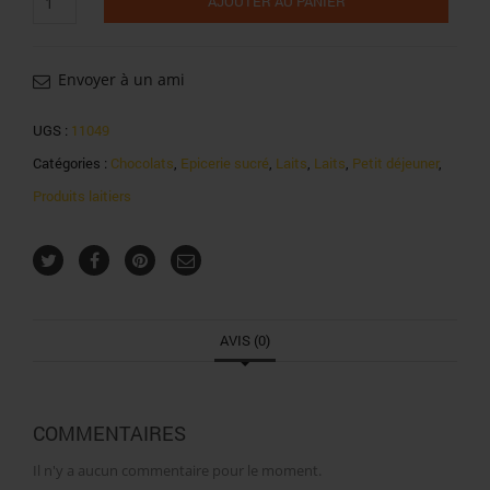
AJOUTER AU PANIER
de
Nescafé
Dolce
Gusto
Envoyer à un ami
Nesquik
16x16g
UGS :
11049
256g
Catégories :
Chocolats
,
Epicerie sucré
,
Laits
,
Laits
,
Petit déjeuner
,
Produits laitiers
AVIS (0)
COMMENTAIRES
Il n'y a aucun commentaire pour le moment.