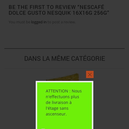
BE THE FIRST TO REVIEW “NESCAFÉ
DOLCE GUSTO NESQUIK 16X16G 256G”
You must be
logged in
to post a review.
DANS LA MÊME CATÉGORIE
ATTENTION : Nous
n'effectuons plus
de livraison à
l'étage sans
ascenseur.