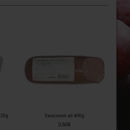
Top bud
125g
Saucisson ail 400g
3,60
€