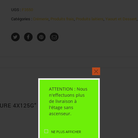
UGS :
F3550
Catégories :
Crémerie
,
Produits frais
,
Produits laitiers
,
Yaourt et Dessert
ATTENTION : Nous
n'effectuons plus
de livraison à
URE 4X125G”
l'étage sans
ascenseur.
NE PLUS AFFICHER