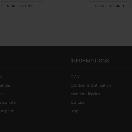
AJOUTER AU PANIER
AJOUTER AU PANIER
INFORMATIONS
te
C.G.V.
andes
Conditions d'utilisation
ies
Mentions légales
re compte
Contact
sse perdu
Blog