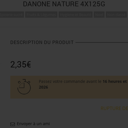
DANONE NATURE 4X125G
Epicerie sucré
Fruits & Légumes
Hygiene et Beauté
Noel
Non classé
DESCRIPTION DU PRODUIT
2,35
€
Passez votre commande avant le
16 heures et
2026
RUPTURE DE
Envoyer à un ami