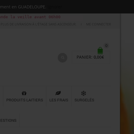
quement en GUADELOUPE.
Ignorer
lle avant 06h00
PLUS DE LIVRAISON À L'ÉTAGE SANS ASCENSEUR.
ME CONNECTER
0
PANIER:
0,00
€
PRODUITS LAITIERS
LES FRAIS
SURGELÉS
UESTIONS