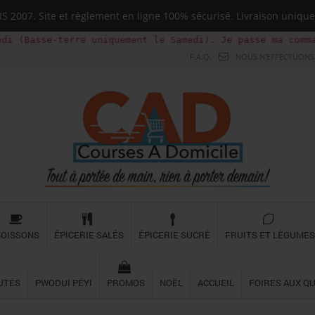
 2007. Site et règlement en ligne 100% sécurisé. Livraison uni
terre uniquement le Samedi). Je passe ma commande la vei
F.A.Q.
NOUS N'EFFECTUONS 
BOISSONS
ÉPICERIE SALÉS
ÉPICERIE SUCRÉ
FRUITS ET LÉGUMES
UTÉS
PWODUI PÉYI
PROMOS
NOËL
ACCUEIL
FOIRES AUX Q