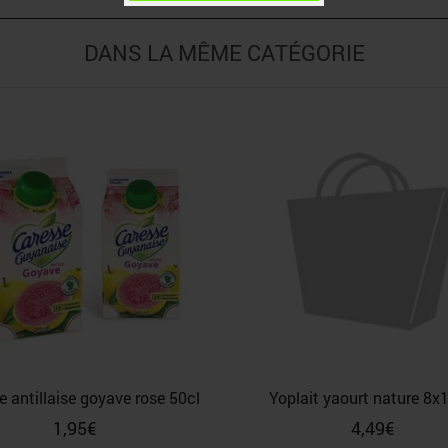
DANS LA MÊME CATÉGORIE
e antillaise goyave rose 50cl
Yoplait yaourt nature 8x
1,95
€
4,49
€