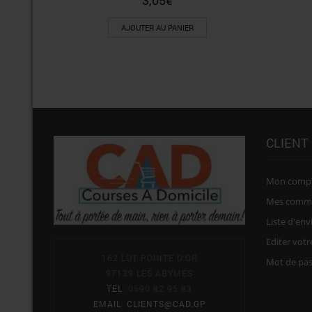
3,05
€
AJOUTER AU PANIER
CLIENT
Mon comp
Mes comm
Liste d'env
Editer vot
162 LOT POINTE D'OR
Mot de pa
97139 LES ABYMES
TEL
: 0690 82 95 83
EMAIL
:
CLIENTS@CAD.GP