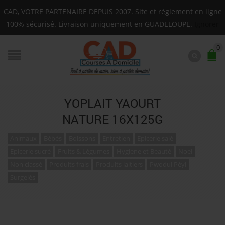
Livraison sur toute la Guadeloupe : Mardi, Jeudi, Sam
CAD, VOTRE PARTENAIRE DEPUIS 2007. Site et règlement en ligne
F.A.Q.
100% sécurisé. Livraison uniquement en GUADELOUPE.
Ignorer
0
YOPLAIT YAOURT
NATURE 16X125G
Animaux
Bébés
Boissons
Entretien
Epicerie salé
Epicerie sucré
Fruits & Légumes
Hygiene et Beauté
Noel
Non classé
Produits frais
Produits laitiers
Pwodui Péyi
Surgelés