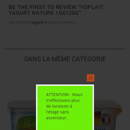
BE THE FIRST TO REVIEW “YOPLAIT
YAOURT NATURE 16X125G”
You must be
logged in
to post a review.
DANS LA MÊME CATÉGORIE
ATTENTION : Nous
n'effectuons plus
de livraison à
l'étage sans
ascenseur.