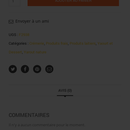
AJOUTER AU PANIER
de
Yoplait
yaourt
nature
Envoyer à un ami
16x125g
UGS :
F2938
Catégories :
Crémerie
,
Produits frais
,
Produits laitiers
,
Yaourt et
Dessert
,
Yarout nature
AVIS (0)
COMMENTAIRES
Il n'y a aucun commentaire pour le moment.