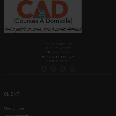
162 LOT POINTE D'OR
97139 LES ABYMES
TEL
: 0690 82 95 83
EMAIL
:
CLIENTS@CAD.GP
WWW.CAD.GP
CLIENT
Mon compte
Mes commandes