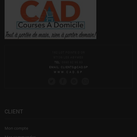
162 LOT POINTE D'OR
97139 LES ABYMES
TEL
: 0690 82 95 83
EMAIL
:
CLIENTS@CAD.GP
WWW.CAD.GP
CLIENT
Mon compte
Mes commandes