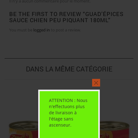
Il n'y a aucun commentaire pour le moment.
BE THE FIRST TO REVIEW “GUAD’ÉPICES
SAUCE CHIEN PEU PIQUANT 180ML”
You must be
logged in
to post a review.
DANS LA MÊME CATÉGORIE
ATTENTION : Nous
n'effectuons plus
de livraison à
l'étage sans
ascenseur.