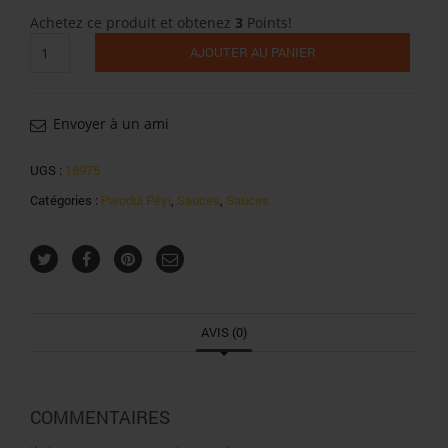
Achetez ce produit et obtenez
3
Points!
quantité
AJOUTER AU PANIER
de
Guad'épices
sauce
chien
Envoyer à un ami
peu
piquant
UGS :
18975
180ml
Catégories :
Pwodui Péyi
,
Sauces
,
Sauces
AVIS (0)
COMMENTAIRES