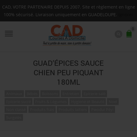
Livraison sur toute la Guadeloupe : Mardi, Jeudi, Same
CAD, VOTRE PARTENAIRE DEPUIS 2007. Site et règlement en ligne
F.A.Q.
100% sécurisé. Livraison uniquement en GUADELOUPE.
Ignorer
0
GUAD’ÉPICES SAUCE
CHIEN PEU PIQUANT
180ML
Animaux
Bébés
Boissons
Entretien
Epicerie salé
Epicerie sucré
Fruits & Légumes
Hygiene et Beauté
Noel
Non classé
Produits frais
Produits laitiers
Pwodui Péyi
Surgelés