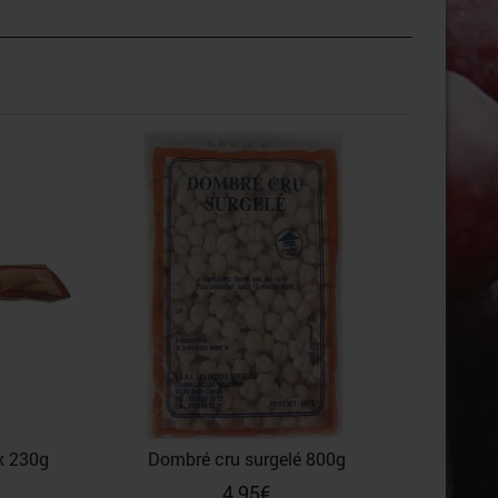
Fin
ux 230g
Dombré cru surgelé 800g
4,95
€