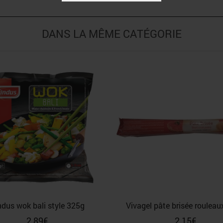
DANS LA MÊME CATÉGORIE
ndus wok bali style 325g
Vivagel pâte brisée roulea
2,89
€
2,15
€