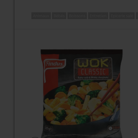
Animaux
Bébés
Boissons
Entretien
Epicerie salé