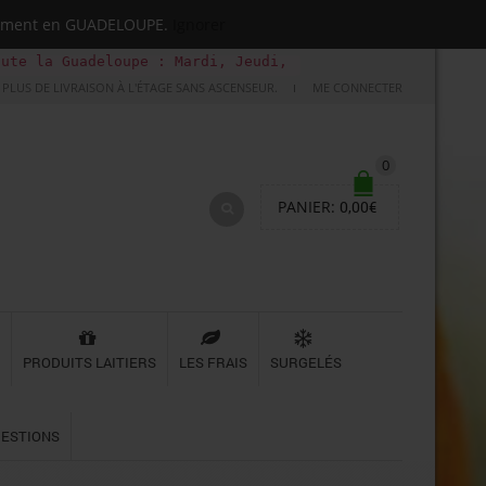
quement en GUADELOUPE.
Ignorer
la Guadeloupe : Mardi, Jeudi, Samedi (Basse-terre unique
PLUS DE LIVRAISON À L'ÉTAGE SANS ASCENSEUR.
ME CONNECTER
0
PANIER:
0,00
€
PRODUITS LAITIERS
LES FRAIS
SURGELÉS
UESTIONS