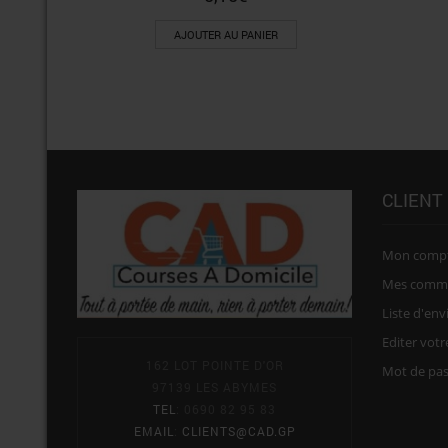
AJOUTER AU PANIER
CLIENT
Mon comp
Mes comm
Liste d'env
Editer vot
162 LOT POINTE D'OR
Mot de pa
97139 LES ABYMES
TEL
: 0690 82 95 83
EMAIL
:
CLIENTS@CAD.GP