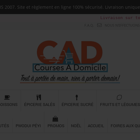
 2007. Site et règlement en ligne 100% sécurisé. Livraison uni
Livraison sur toute 
F.A.Q.
NOUS N'EFFECTUONS 
BOISSONS
ÉPICERIE SALÉS
ÉPICERIE SUCRÉ
FRUITS ET LÉGUMES
UTÉS
PWODUI PÉYI
PROMOS
NOËL
ACCUEIL
FOIRES AUX Q