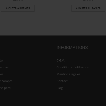
AJOUTER AU PANIER
AJOUTER AU PANIER
INFORMATIONS
te
C.G.V.
andes
Conditions d'utilisation
ies
Mentions légales
re compte
Contact
sse perdu
Blog