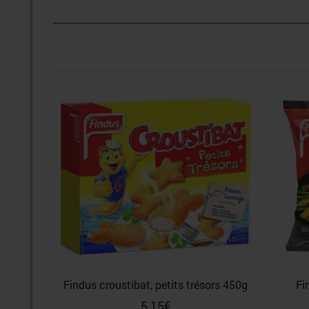
Findus croustibat, petits trésors 450g
Fi
5,15
€