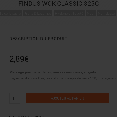
FINDUS WOK CLASSIC 325G
Epicerie sucré
Fruits & Légumes
Hygiene et Beauté
Noel
Non classé
DESCRIPTION DU PRODUIT
2,89
€
Mélange pour wok de légumes assaisonnés, surgelé.
Ingrédients
: carottes, brocolis, petitis épis de maïs 16%, châtaignes d
quantité
AJOUTER AU PANIER
de
Findus
wok
classic
Envoyer à un ami