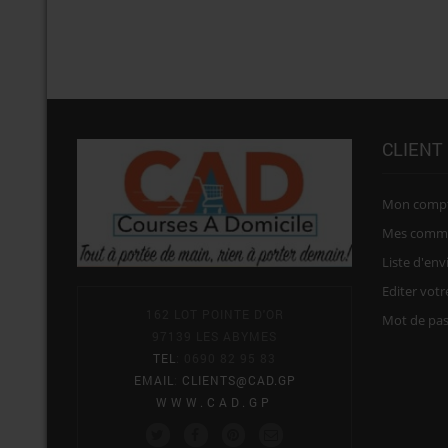
CLIENT
Mon comp
Mes comm
Liste d'env
Editer vot
162 LOT POINTE D'OR
Mot de pa
97139 LES ABYMES
TEL
: 0690 82 95 83
EMAIL
:
CLIENTS@CAD.GP
WWW.CAD.GP