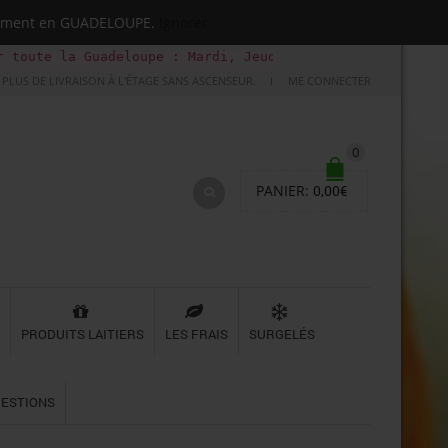
quement en GUADELOUPE.
Ignorer
uadeloupe : Mardi, Jeudi, Samedi (Basse-terre uniquement
PLUS DE LIVRAISON À L'ÉTAGE SANS ASCENSEUR.
ME CONNECTER
0
PANIER:
0,00
€
PRODUITS LAITIERS
LES FRAIS
SURGELÉS
UESTIONS