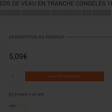
IEDS DE VEAU EN TRANCHE CONGELÉS 1
Epicerie sucré
Fruits & Légumes
Hygiene et Beauté
Noel
Non classé
DESCRIPTION DU PRODUIT
5,09
€
quantité
AJOUTER AU PANIER
de
Pieds
de
veau
Envoyer à un ami
en
tranche
UGS :
72415
congelés