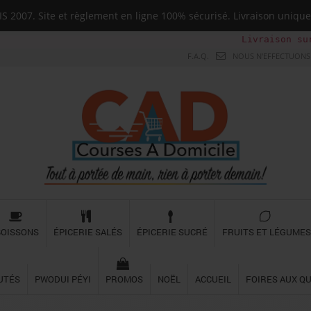
 2007. Site et règlement en ligne 100% sécurisé. Livraison uni
Livraison sur toute la G
F.A.Q.
NOUS N'EFFECTUONS 
BOISSONS
ÉPICERIE SALÉS
ÉPICERIE SUCRÉ
FRUITS ET LÉGUMES
UTÉS
PWODUI PÉYI
PROMOS
NOËL
ACCUEIL
FOIRES AUX Q