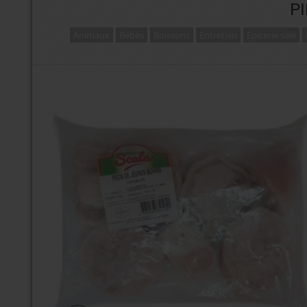
P
Animaux
Bébés
Boissons
Entretien
Epicerie salé