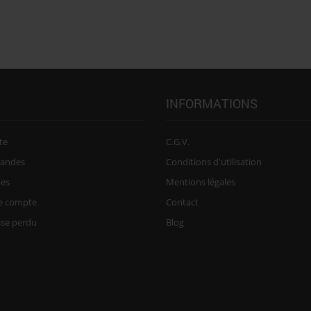
INFORMATIONS
te
C.G.V.
andes
Conditions d'utilisation
ies
Mentions légales
re compte
Contact
sse perdu
Blog