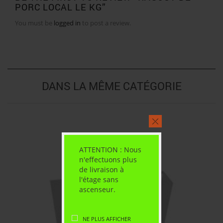
PORC LOCAL LE KG”
You must be
logged in
to post a review.
DANS LA MÊME CATÉGORIE
ATTENTION : Nous
n'effectuons plus
de livraison à
l'étage sans
ascenseur.
NE PLUS AFFICHER