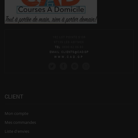
162 LOT POINTE D'OR
97139 LES ABYMES
TEL
: 0690 82 95 83
EMAIL
:
CLIENTS@CAD.GP
WWW.CAD.GP
CLIENT
Mon compte
Mes commandes
Liste d'envies