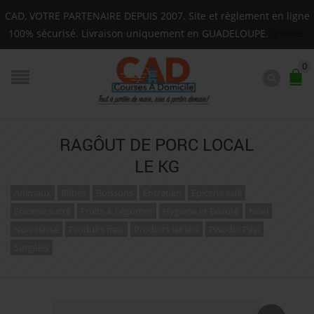
Livraison sur toute la Guadeloupe : Mardi, Jeudi, Sa
CAD, VOTRE PARTENAIRE DEPUIS 2007. Site et règlement en ligne
F.A.Q.
100% sécurisé. Livraison uniquement en GUADELOUPE.
Ignorer
0
RAGÔUT DE PORC LOCAL
LE KG
Animaux
Bébés
Boissons
Entretien
Epicerie salé
Epicerie sucré
Fruits & Légumes
Hygiene et Beauté
Noel
Non classé
Produits frais
Produits laitiers
Pwodui Péyi
Surgelés