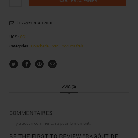
AJOUTER AU PANIER
de
Ragôut
de
porc
Envoyer à un ami
local
le
UGS :
SC1
kg
Catégories :
Boucherie
,
Porc
,
Produits frais
AVIS (0)
COMMENTAIRES
Il n'y a aucun commentaire pour le moment.
BE THE FIRST TO REVIEW “RAGÔUT DE