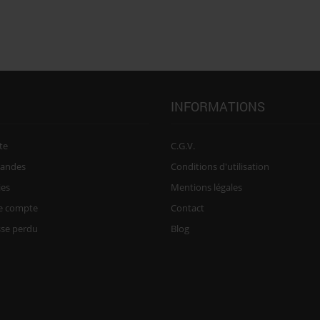
INFORMATIONS
te
C.G.V.
andes
Conditions d'utilisation
ies
Mentions légales
re compte
Contact
sse perdu
Blog