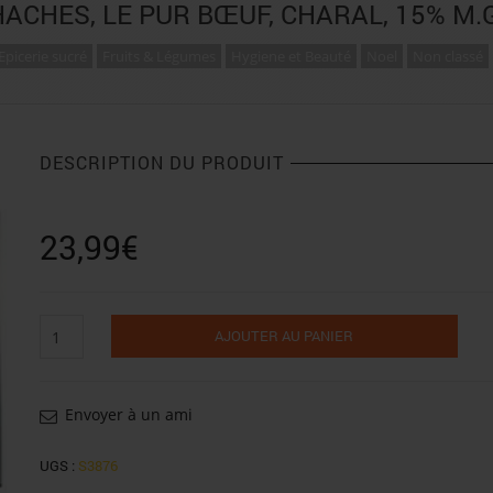
HACHES, LE PUR BŒUF, CHARAL, 15% M.
Epicerie sucré
Fruits & Légumes
Hygiene et Beauté
Noel
Non classé
DESCRIPTION DU PRODUIT
23,99
€
quantité
AJOUTER AU PANIER
de
Steaks,
haches,
le
Envoyer à un ami
pur
bœuf,
UGS :
S3876
charal,