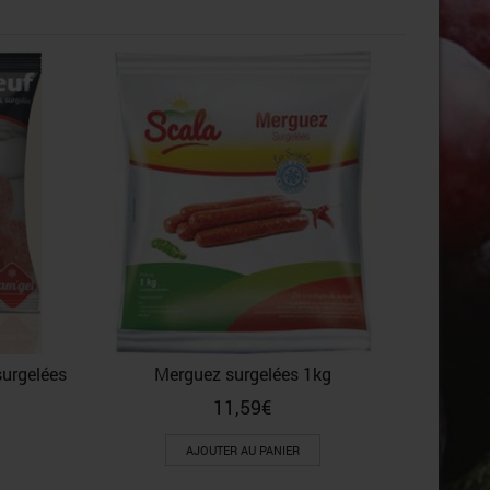
Vian
surgelées
Merguez surgelées 1kg
11,59
€
AJOUTER AU PANIER