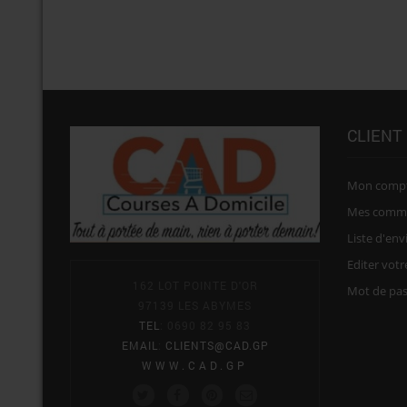
CLIENT
Mon comp
Mes comm
Liste d'env
Editer vot
162 LOT POINTE D'OR
Mot de pa
97139 LES ABYMES
TEL
: 0690 82 95 83
EMAIL
:
CLIENTS@CAD.GP
WWW.CAD.GP