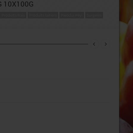
G 10X100G
Produits frais
Produits laitiers
Pwodui Péyi
Surgelés