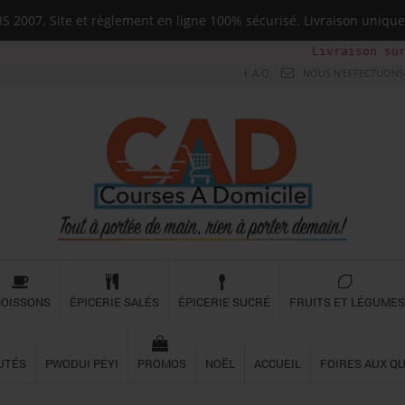
 2007. Site et règlement en ligne 100% sécurisé. Livraison uni
Livraison sur toute la G
F.A.Q.
NOUS N'EFFECTUONS 
BOISSONS
ÉPICERIE SALÉS
ÉPICERIE SUCRÉ
FRUITS ET LÉGUMES
UTÉS
PWODUI PÉYI
PROMOS
NOËL
ACCUEIL
FOIRES AUX Q