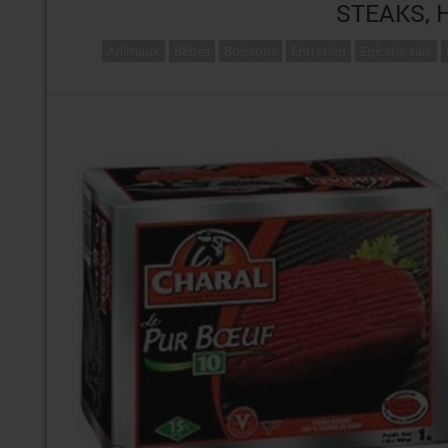
STEAKS, 
Animaux
Bébés
Boissons
Entretien
Epicerie salé