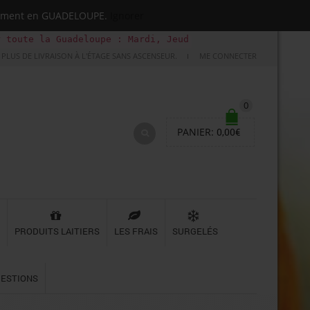
quement en GUADELOUPE.
Ignorer
uadeloupe : Mardi, Jeudi, Samedi (Basse-terre uniquement
PLUS DE LIVRAISON À L'ÉTAGE SANS ASCENSEUR.
ME CONNECTER
0
PANIER:
0,00
€
PRODUITS LAITIERS
LES FRAIS
SURGELÉS
UESTIONS