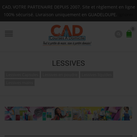
ur toute la Guadeloupe : Mardi, Jeudi, Samedi (Basse-ter
CAD, VOTRE PARTENAIRE DEPUIS 2007. Site et règlement en ligne
F.A.Q.
100% sécurisé. Livraison uniquement en GUADELOUPE.
Ignorer
0
LESSIVES
Lessives Capsules
Lessives en poudre
Lessives liquides
Lessives mains