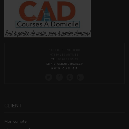
162 LOT POINTE D'OR
97139 LES ABYMES
TEL
: 0690 82 95 83
EMAIL
:
CLIENTS@CAD.GP
WWW.CAD.GP
CLIENT
Mon compte