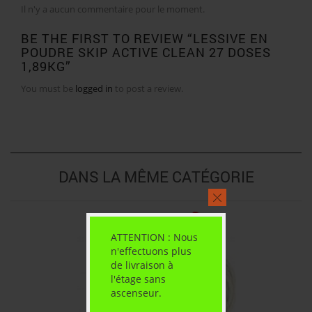
Il n'y a aucun commentaire pour le moment.
BE THE FIRST TO REVIEW “LESSIVE EN
POUDRE SKIP ACTIVE CLEAN 27 DOSES
1,89KG”
You must be
logged in
to post a review.
DANS LA MÊME CATÉGORIE
ATTENTION : Nous
n'effectuons plus
de livraison à
l'étage sans
ascenseur.