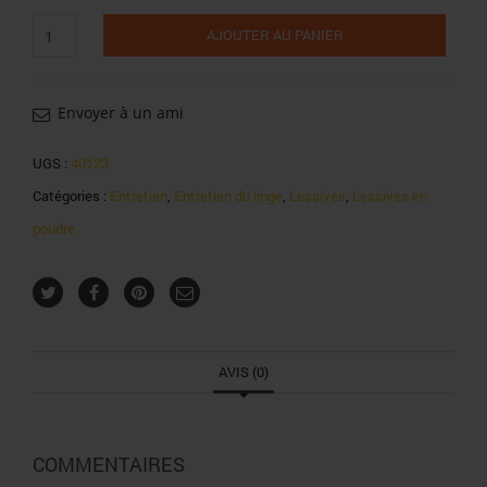
quantité
AJOUTER AU PANIER
de
Lessive
en
poudre
Envoyer à un ami
skip
active
UGS :
40123
clean
Catégories :
Entretien
,
Entretien du linge
,
Lessives
,
Lessives en
27
doses
poudre
1,89kg
AVIS (0)
COMMENTAIRES