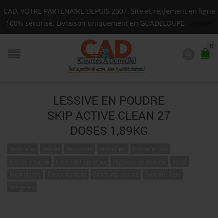
Livraison sur toute la Guadeloupe : Mardi, Jeudi, Sa
CAD, VOTRE PARTENAIRE DEPUIS 2007. Site et règlement en ligne
F.A.Q.
100% sécurisé. Livraison uniquement en GUADELOUPE.
Ignorer
0
LESSIVE EN POUDRE
SKIP ACTIVE CLEAN 27
DOSES 1,89KG
Animaux
Bébés
Boissons
Entretien
Epicerie salé
Epicerie sucré
Fruits & Légumes
Hygiene et Beauté
Noel
Non classé
Produits frais
Produits laitiers
Pwodui Péyi
Surgelés