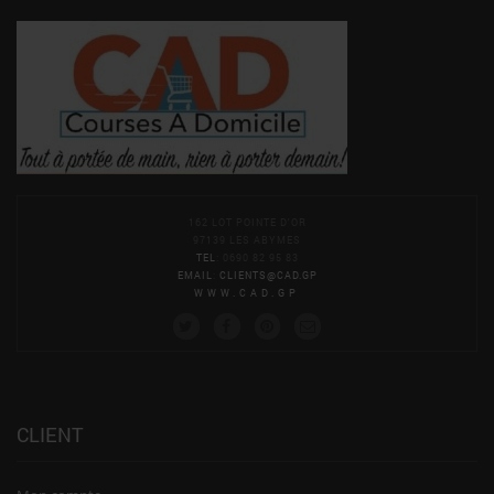
162 LOT POINTE D'OR
97139 LES ABYMES
TEL
: 0690 82 95 83
EMAIL
:
CLIENTS@CAD.GP
WWW.CAD.GP
CLIENT