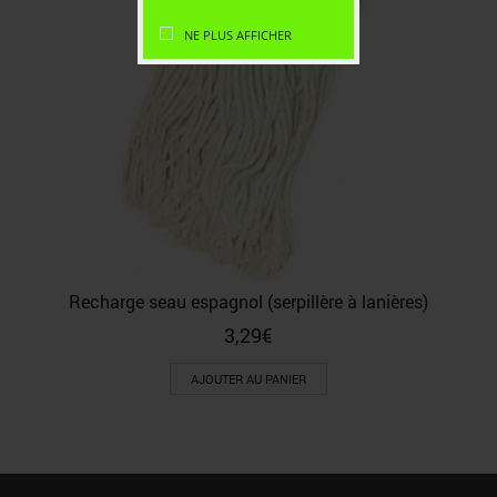
NE PLUS AFFICHER
Recharge seau espagnol (serpillère à lanières)
3,29
€
AJOUTER AU PANIER